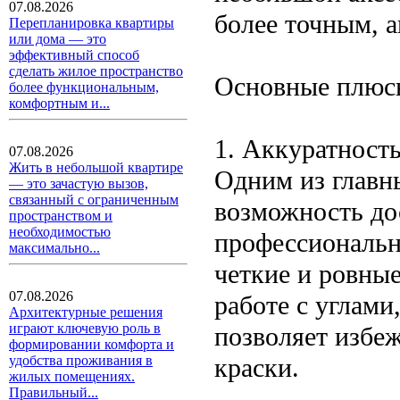
07.08.2026
более точным, 
Перепланировка квартиры
или дома — это
эффективный способ
сделать жилое пространство
Основные плюс
более функциональным,
комфортным и...
1. Аккуратност
07.08.2026
Жить в небольшой квартире
Одним из главн
— это зачастую вызов,
связанный с ограниченным
возможность до
пространством и
необходимостью
профессиональн
максимально...
четкие и ровные
07.08.2026
работе с углам
Архитектурные решения
играют ключевую роль в
позволяет избеж
формировании комфорта и
краски.
удобства проживания в
жилых помещениях.
Правильный...