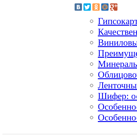
Гипсокар
Качестве
Виниловы
Преимуще
Минеральн
Облицово
Ленточны
Шифер: о
Особеннос
Особенно