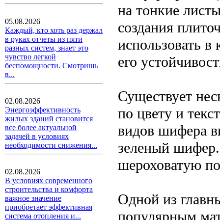
на тонкие лист
05.08.2026
создания плито
Каждый, кто хоть раз держал
в руках отчеты из пяти
использовать в 
разных систем, знает это
чувство легкой
его устойчивост
беспомощности. Смотришь
в...
Существует нес
02.08.2026
по цвету и текс
Энергоэффективность
жилых зданий становится
видов шифера в
все более актуальной
задачей в условиях
зеленый шифер.
необходимости снижения...
шероховатую по
02.08.2026
В условиях современного
строительства и комфорта
Одной из главн
важное значение
приобретает эффективная
популярным мат
система отопления и...