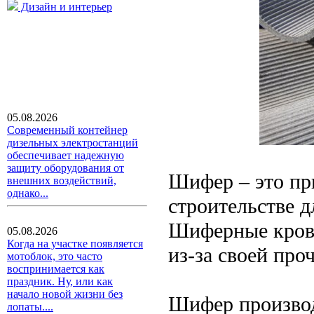
Дизайн и интерьер
05.08.2026
Современный контейнер
дизельных электростанций
обеспечивает надежную
защиту оборудования от
Шифер – это пр
внешних воздействий,
однако...
строительстве д
Шиферные кровл
05.08.2026
Когда на участке появляется
из-за своей про
мотоблок, это часто
воспринимается как
праздник. Ну, или как
начало новой жизни без
Шифер производ
лопаты....