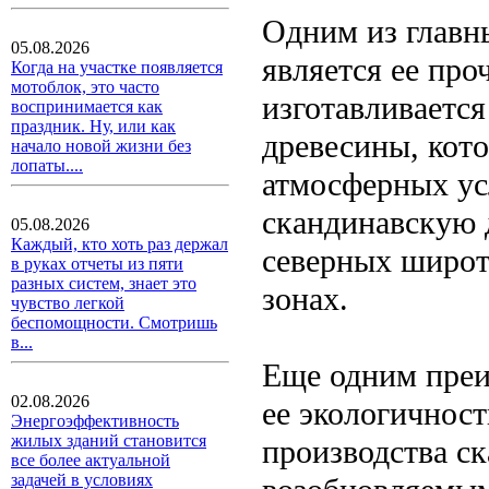
Одним из главн
05.08.2026
является ее про
Когда на участке появляется
мотоблок, это часто
изготавливаетс
воспринимается как
праздник. Ну, или как
древесины, кот
начало новой жизни без
лопаты....
атмосферных ус
скандинавскую д
05.08.2026
Каждый, кто хоть раз держал
северных широта
в руках отчеты из пяти
разных систем, знает это
зонах.
чувство легкой
беспомощности. Смотришь
в...
Еще одним преи
02.08.2026
ее экологичност
Энергоэффективность
жилых зданий становится
производства с
все более актуальной
задачей в условиях