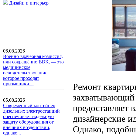
Дизайн и интерьер
06.08.2026
Военно-врачебная комиссия,
или сокращённо ВВК, — это
медицинское
освидетельствование,
которое проходят
призывники,...
Ремонт квартир
захватывающий 
05.08.2026
предоставляет 
Современный контейнер
дизельных электростанций
дизайнерские ид
обеспечивает надежную
защиту оборудования от
Однако, подобн
внешних воздействий,
однако...