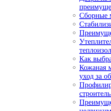
преимуще
Сборные 
Cтабилиз
Преимуще
Утеплите
теплоизо
Как выбр
Кожаная м
уход за о
Профилир
строитель
Преимуще
недвижим