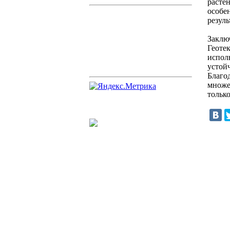
расте
особе
резул
Заклю
Геоте
испол
устой
Благо
множе
тольк