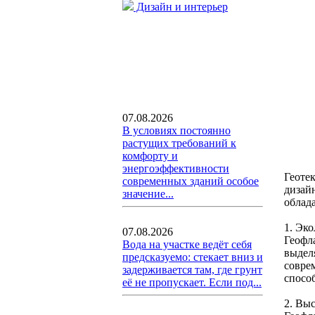
Дизайн и интерьер
07.08.2026
В условиях постоянно
растущих требований к
комфорту и
энергоэффективности
Геоте
современных зданий особое
дизай
значение...
облад
1. Эко
07.08.2026
Геофл
Вода на участке ведёт себя
выдел
предсказуемо: стекает вниз и
совре
задерживается там, где грунт
спосо
её не пропускает. Если под...
2. Вы