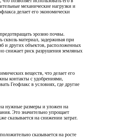
 что позволяет использовать его в
чительные механические нагрузки и
офлакса делает его экономически
 предотвращать эрозию почвы.
ь сквозь материал, задерживая при
амб и других объектов, расположенных
нно снижает риск разрушения земляных
имических веществ, что делает его
ожны контакты с удобрениями,
ать Геофлакс в условиях, где другие
 на нужные размеры и уложен на
ания. Это значительно упрощает
кже сказывается на снижении затрат.
положительно сказывается на росте