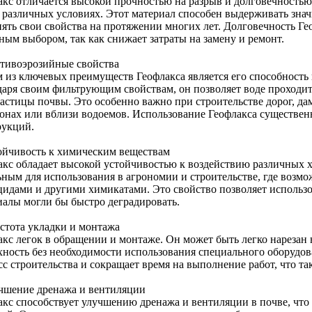
акс отличается высокой прочностью на разрыв и долговечностью,
 различных условиях. Этот материал способен выдерживать зна
нять свои свойства на протяжении многих лет. Долговечность Ге
ным выбором, так как снижает затраты на замену и ремонт.
отивоэрозийные свойства
 из ключевых преимуществ Геофлакса является его способность
даря своим фильтрующим свойствам, он позволяет воде проходит
частицы почвы. Это особенно важно при строительстве дорог, д
лонах или вблизи водоемов. Использование Геофлакса существе
рукций.
тойчивость к химическим веществам
акс обладает высокой устойчивостью к воздействию различных х
ьным для использования в агрономии и строительстве, где возм
цидами и другими химикатами. Это свойство позволяет использов
иалы могли бы быстро деградировать.
остота укладки и монтажа
акс легок в обращении и монтаже. Он может быть легко нарезан
хность без необходимости использования специального оборудов
с строительства и сокращает время на выполнение работ, что та
учшение дренажа и вентиляции
акс способствует улучшению дренажа и вентиляции в почве, что 