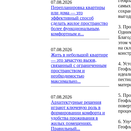
Геофл
07.08.2026
самых
Перепланировка квартиры
сохра
или дома — это
выгод
эффективный способ
сделать жилое пространство
3. Пр
более функциональным,
Одним
комфортным и...
Благо
этом 
на ск
07.08.2026
конст
Жить в небольшой квартире
— это зачастую вызов,
4. Ус
связанный с ограниченным
Геофл
пространством и
идеал
необходимостью
пести
максимально...
матер
5. Пр
07.08.2026
Геофл
Архитектурные решения
повер
играют ключевую роль в
процес
формировании комфорта и
удобства проживания в
6. Ул
жилых помещениях.
Геофл
Правильный...