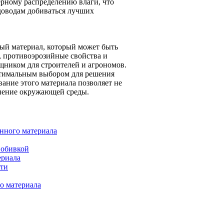
ерному распределению влаги, что
адоводам добиваться лучших
ный материал, который может быть
, противоэрозийные свойства и
ником для строителей и агрономов.
оптимальным выбором для решения
ание этого материала позволяет не
анение окружающей среды.
нного материала
 обивкой
ериала
сти
о материала