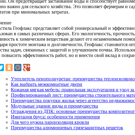
ний. Он предотвращает застаивание воды и способствует равном
нно важно для сельского хозяйства. Это позволяет фермерам и с
ьтатов при минимальных затратах.
чение
кстиль Геофлакс представляет собой универсальный и эффектив
ьзован в самых различных сферах. Его экологичность, прочность
чивость к химическим веществам делают его незаменимым помощ
даря простоте монтажа и долговечности, Геофлакс становится 
ства задач, связанных с защитой и улучшением почвы. Использов
о повысить эффективность работ, но и внести свой вклад в сохр
Утеплитель пенополиуретан: преимущества теплоизоляцио
Как выбрать межкомнатные двери
Кожаная мягкая мебель: правильная эксплуатация и уход за
Профилированный лист: преимущества строительного мат
Преимущества покупки жилья через агентство недвижимо
Модульные здания: виды и преимущества
Ограждения из ДПК: основные преимущества композитног
Имитация бруса: особенности применения
Для чего нужна пароизоляция кровли
Преимущества алюминиевых грязезащитных решеток