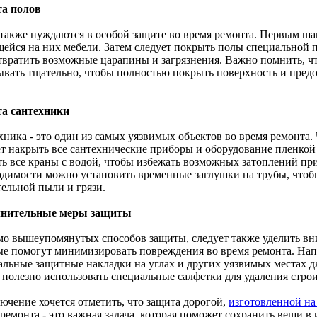
а полов
также нуждаются в особой защите во время ремонта. Первым шаг
ейся на них мебели. Затем следует покрыть полы специальной 
твратить возможные царапины и загрязнения. Важно помнить, чт
ывать тщательно, чтобы полностью покрыть поверхность и предо
а сантехники
хника - это один из самых уязвимых объектов во время ремонта.
ет накрыть все сантехнические приборы и оборудование пленкой
ть все краны с водой, чтобы избежать возможных затоплений пр
одимости можно установить временные заглушки на трубы, что
тельной пыли и грязи.
лнительные меры защиты
о вышеупомянутых способов защиты, следует также уделить в
ые помогут минимизировать повреждения во время ремонта. Нап
альные защитные накладки на углах и других уязвимых местах д
 полезно использовать специальные салфетки для удаления стро
лючение хочется отметить, что защита дорогой,
изготовленной на
ремонта - это важная задача, которая поможет сохранить вещи в