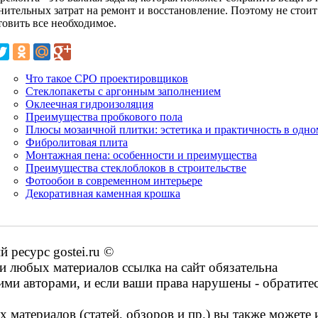
нительных затрат на ремонт и восстановление. Поэтому не стоит
товить все необходимое.
Что такое СРО проектировщиков
Стеклопакеты с аргонным заполнением
Оклеечная гидроизоляция
Преимущества пробкового пола
Плюсы мозаичной плитки: эстетика и практичность в одно
Фибролитовая плита
Монтажная пена: особенности и преимущества
Преимущества стеклоблоков в строительстве
Фотообои в современном интерьере
Декоративная каменная крошка
ресурс gostei.ru ©
 любых материалов ссылка на сайт обязательна
ими авторами, и если ваши права нарушены - обратите
 материалов (статей, обзоров и пр.) вы также можете