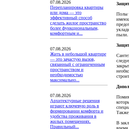
07.08.2026
Защит
Перепланировка квартиры
или дома — это
Полы 
эффективный способ
имеющ
сделать жилое пространство
предо
более функциональным,
уклад
комфортным и...
пыли.
Защит
07.08.2026
Жить в небольшой квартире
Санте
— это зачастую вызов,
следу
связанный с ограниченным
закры
пространством и
необх
необходимостью
строи
максимально...
Допо
07.08.2026
Помим
Архитектурные решения
котор
играют ключевую роль в
специ
формировании комфорта и
Также
удобства проживания в
жилых помещениях.
В зак
Правильный...
время 