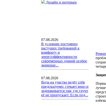
Дизайн и интерьер
07.08.2026
В условиях постоянно
растущих требований к
комфорту и
Ремон
энергоэффективности
пробле
современных зданий особое
сохра
значение...
четыр
Защит
07.08.2026
Вода на участке ведёт себя
Первы
предсказуемо: стекает вниз и
лучше 
задерживается там, где грунт
предс
её не пропускает. Если под...
строи
избеж