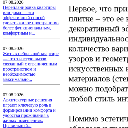
07.08.2026
Первое, что при
Перепланировка квартиры
или дома — это
плитке – это ее
эффективный способ
сделать жилое пространство
декоративный э
более функциональным,
комфортным и...
индивидуальнос
количество вари
07.08.2026
Жить в небольшой квартире
узоров и геоме
— это зачастую вызов,
связанный с ограниченным
искусственных 
пространством и
необходимостью
материалов (сте
максимально...
можно подобрат
07.08.2026
любой стиль ин
Архитектурные решения
играют ключевую роль в
формировании комфорта и
удобства проживания в
Помимо эстетич
жилых помещениях.
Правильный...