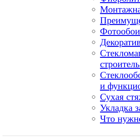
Монтажна
Преимущес
Фотообои
Декорати
Стеклома
строитель
Стеклообо
и функци
Сухая стя
Укладка з
Что нужно