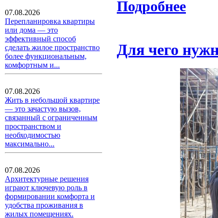
Подробнее
07.08.2026
Перепланировка квартиры
или дома — это
эффективный способ
Для чего нужн
сделать жилое пространство
более функциональным,
комфортным и...
07.08.2026
Жить в небольшой квартире
— это зачастую вызов,
связанный с ограниченным
пространством и
необходимостью
максимально...
07.08.2026
Архитектурные решения
играют ключевую роль в
формировании комфорта и
удобства проживания в
жилых помещениях.