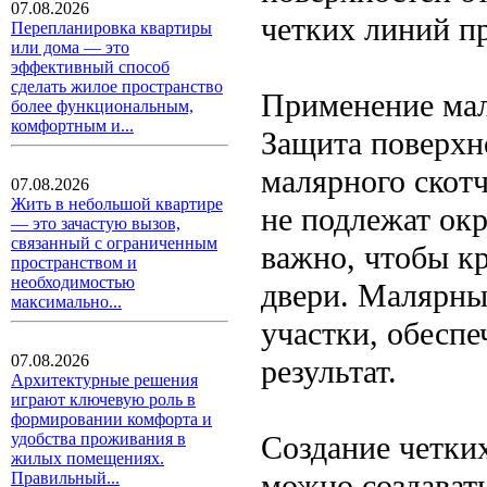
07.08.2026
четких линий п
Перепланировка квартиры
или дома — это
эффективный способ
сделать жилое пространство
Применение мал
более функциональным,
комфортным и...
Защита поверхн
малярного скотч
07.08.2026
Жить в небольшой квартире
не подлежат ок
— это зачастую вызов,
связанный с ограниченным
важно, чтобы кр
пространством и
необходимостью
двери. Малярный
максимально...
участки, обесп
07.08.2026
результат.
Архитектурные решения
играют ключевую роль в
формировании комфорта и
Создание четки
удобства проживания в
жилых помещениях.
можно создават
Правильный...