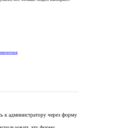
именения
сь к администратору через форму
 использовать эту форму