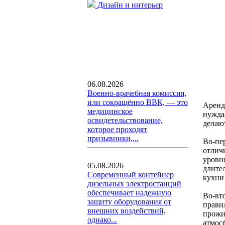
Дизайн и интерьер
06.08.2026
Военно-врачебная комиссия,
или сокращённо ВВК, — это
Аренд
медицинское
нужда
освидетельствование,
делаю
которое проходят
призывники,...
Во-пе
отлич
уровня
05.08.2026
длите
Современный контейнер
кухни 
дизельных электростанций
обеспечивает надежную
Во-вт
защиту оборудования от
прави
внешних воздействий,
прожив
однако...
атмос