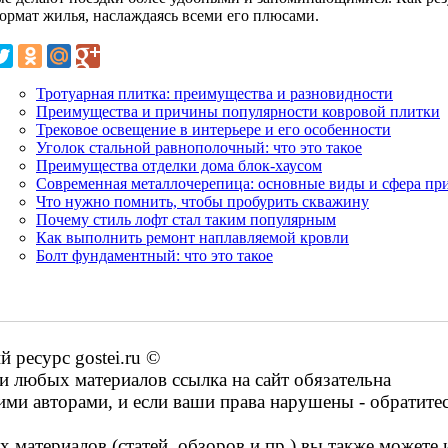
формат жилья, наслаждаясь всеми его плюсами.
Тротуарная плитка: преимущества и разновидности
Преимущества и причины популярности ковровой плитки
Трековое освещение в интерьере и его особенности
Уголок стальной равнополочный: что это такое
Преимущества отделки дома блок-хаусом
Современная металлочерепица: основные виды и сфера пр
Что нужно помнить, чтобы пробурить скважину
Почему стиль лофт стал таким популярным
Как выполнить ремонт наплавляемой кровли
Болт фундаментный: что это такое
ресурс gostei.ru ©
 любых материалов ссылка на сайт обязательна
ими авторами, и если ваши права нарушены - обратите
 материалов (статей, обзоров и пр.) вы также можете