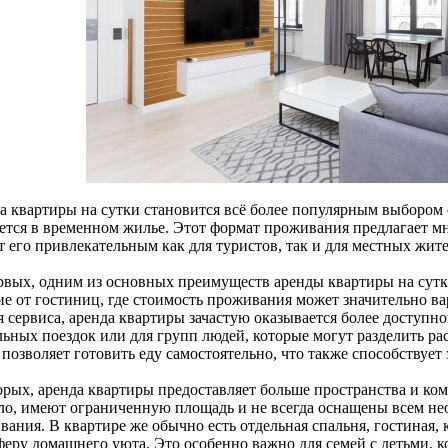
а квартиры на сутки становится всё более популярным выбором 
ется в временном жилье. Этот формат проживания предлагает м
т его привлекательным как для туристов, так и для местных жите
рвых, одним из основных преимуществ аренды квартиры на сутки
ие от гостиниц, где стоимость проживания может значительно вар
 сервиса, аренда квартиры зачастую оказывается более доступно
льных поездок или для групп людей, которые могут разделить ра
позволяет готовить еду самостоятельно, что также способствует
орых, аренда квартиры предоставляет больше пространства и ко
ло, имеют ограниченную площадь и не всегда оснащены всем н
ания. В квартире же обычно есть отдельная спальня, гостиная, к
феру домашнего уюта. Это особенно важно для семей с детьми, 