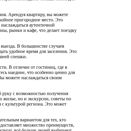
ия. Арендуя квартиру, вы можете
окойное пригородное место. Это
и наслаждаться аутентичной
ы, рынки и кафе, что делает поездку
 выезда. В большинстве случаев
дать удобное время для заселения. Это
ишней спешки.
ти. В отличие от гостиниц, где в
есь наедине, что особенно ценно для
Вы можете наслаждаться своим
об руку с возможностью получения
о жилье, но и экскурсии, советы по
 с культурой региона. Это может
ательным вариантом для тех, кто
едоставляет множество преимуществ,
ультат, всё больше людей выбирают