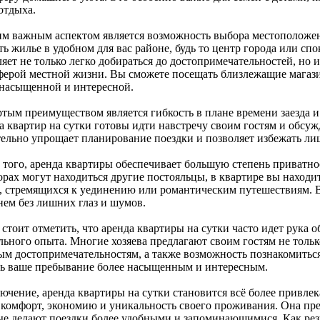
отдыха.
им важным аспектом является возможность выбора местоположен
ь жилье в удобном для вас районе, будь то центр города или сп
яет не только легко добираться до достопримечательностей, но 
ферой местной жизни. Вы сможете посещать близлежащие магазин
 насыщенной и интересной.
ртым преимуществом является гибкость в плане времени заезда и
а квартир на сутки готовы идти навстречу своим гостям и обсуж
тельно упрощает планирование поездки и позволяет избежать л
 того, аренда квартиры обеспечивает большую степень приватнос
рах могут находиться другие постояльцы, в квартире вы находит
, стремящихся к уединению или романтическим путешествиям. 
нем без лишних глаз и шумов.
стоит отметить, что аренда квартиры на сутки часто идет рука 
льного опыта. Многие хозяева предлагают своим гостям не тольк
ым достопримечательностям, а также возможность познакомиться
ть ваше пребывание более насыщенным и интересным.
ючение, аренда квартиры на сутки становится всё более привлек
 комфорт, экономию и уникальность своего проживания. Она пр
ые делают поездки более удобными и запоминающимися. Как рез