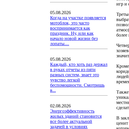
игр и 
05.08.2026
Треть
Когда на участке появляется
выбрат
мотоблок, это часто
позвол
воспринимается как
атмос
праздник. Ну, или как
более
начало новой жизни без
лопаты....
Четве
хозяев
значи
05.08.2026
Каждый, кто хоть раз держал
Кроме
в руках отчеты из пяти
коридо
разных систем, знает это
людей
чувство легкой
време
беспомощности. Смотришь
в...
Также 
уника
местн
02.08.2026
сдела
Энергоэффективность
жилых зданий становится
В закл
все более актуальной
ценит
задачей в условиях
котор