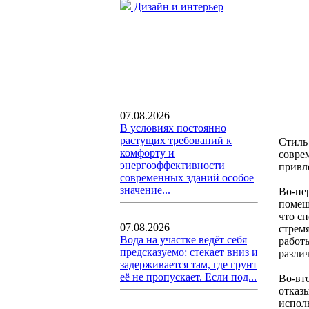
Дизайн и интерьер
07.08.2026
В условиях постоянно
растущих требований к
Стиль
комфорту и
совре
энергоэффективности
привл
современных зданий особое
значение...
Во-пе
помещ
что с
07.08.2026
стрем
Вода на участке ведёт себя
работ
предсказуемо: стекает вниз и
разли
задерживается там, где грунт
её не пропускает. Если под...
Во-вт
отказы
исполь