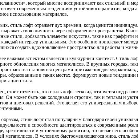
деланности», который многие воспринимают как стильный и мо
етствует современным тенденциям устойчивого развития, когда а
рное использование материалов.
ьих, стиль лофт отражает дух времени, когда ценится индивидуа
 выражать свою личность через оформление пространства. В инт
чные стили, добавлять элементы искусства, такие как граффити 
т каждый интерьер уникальным. Это особенно привлекает молод
ящихся создать вдохновляющее пространство для работы и жизни
нее важным аспектом является и культурный контекст. Стиль ло
урного обновления многих мегаполисов. В крупных городах, так
 пространства становятся центрами притяжения для художников,
еры, образованные в таких местах, формируют новые тенденции 
яризации стиля.
ец, стоит отметить, что стиль лофт легко адаптируется под раз
ия. Он может быть как холодным и строгим, так и теплым и уют
нтов и цветовых решений. Это делает его универсальным выбор
очтениями.
 образом, стиль лофт стал популярным благодаря своей уникаль
идуальности и способности адаптироваться к современным реал
де, креативности и устойчивому развитию, что делает его особ
ей мегаполисов. В условиях быстроменяющегося мира, стиль ло