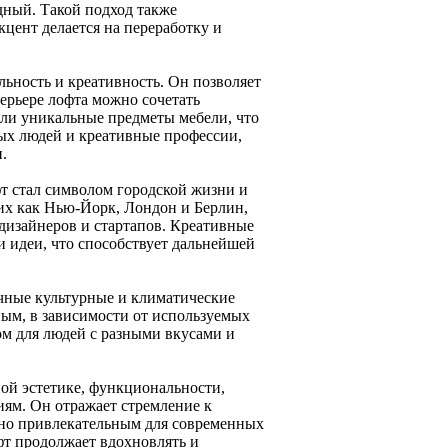
дный. Такой подход также
кцент делается на переработку и
льность и креативность. Он позволяет
ерьере лофта можно сочетать
или уникальные предметы мебели, что
ых людей и креативные профессии,
.
фт стал символом городской жизни и
их как Нью-Йорк, Лондон и Берлин,
 дизайнеров и стартапов. Креативные
и идеи, что способствует дальнейшей
личные культурные и климатические
ным, в зависимости от используемых
ом для людей с разными вкусами и
ной эстетике, функциональности,
иям. Он отражает стремление к
енно привлекательным для современных
фт продолжает вдохновлять и