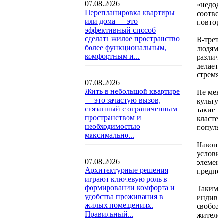
07.08.2026
«недо
Перепланировка квартиры
соотв
или дома — это
повто
эффективный способ
сделать жилое пространство
В-трет
более функциональным,
людям
комфортным и...
разли
делае
стрем
07.08.2026
Жить в небольшой квартире
Не ме
— это зачастую вызов,
культ
связанный с ограниченным
такие
пространством и
класт
необходимостью
попул
максимально...
Након
услов
07.08.2026
элеме
Архитектурные решения
предп
играют ключевую роль в
формировании комфорта и
Таким
удобства проживания в
индив
жилых помещениях.
свобо
Правильный...
жител