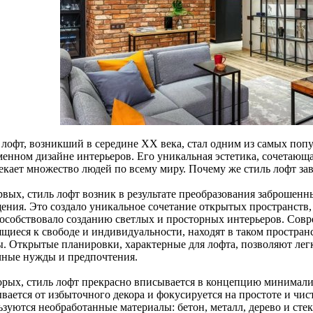
 лофт, возникший в середине XX века, стал одним из самых поп
менном дизайне интерьеров. Его уникальная эстетика, сочетающ
екает множество людей по всему миру. Почему же стиль лофт за
рвых, стиль лофт возник в результате преобразования заброше
ения. Это создало уникальное сочетание открытых пространств,
пособствовало созданию светлых и просторных интерьеров. Сов
ящиеся к свободе и индивидуальности, находят в таком простран
ы. Открытые планировки, характерные для лофта, позволяют лег
чные нужды и предпочтения.
орых, стиль лофт прекрасно вписывается в концепцию минимал
вается от избыточного декора и фокусируется на простоте и чис
зуются необработанные материалы: бетон, металл, дерево и стек