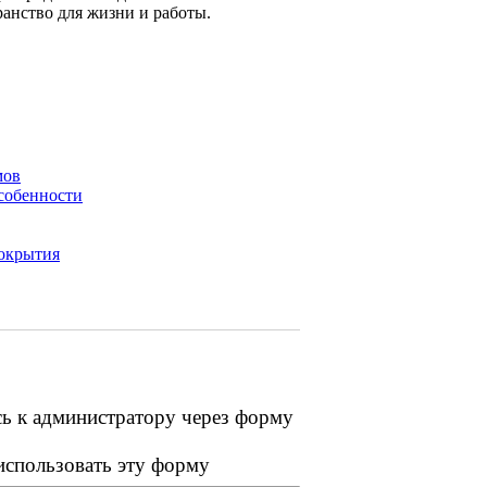
анство для жизни и работы.
мов
собенности
покрытия
сь к администратору через форму
 использовать эту форму