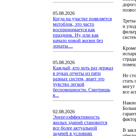
дорог
позво
05.08.2026
Когда на участке появляется
Треть
мотоблок, это часто
и уход
воспринимается как
фильт
праздник. Ну, или как
систе
начало новой жизни без
лопаты....
Кроме
испар
страд
05.08.2026
помещ
Каждый, кто хоть раз держал
в руках отчеты из пяти
Не ст
разных систем, знает это
стать
чувство легкой
могут
беспомощности. Смотришь
все ас
в...
Након
Больш
02.08.2026
гаран
Энергоэффективность
факто
жилых зданий становится
все более актуальной
В зак
задачей в условиях
обесп