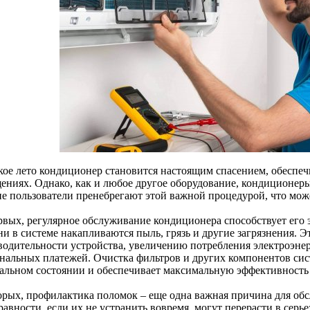
кое лето кондиционер становится настоящим спасением, обеспе
ениях. Однако, как и любое другое оборудование, кондиционер
е пользователи пренебрегают этой важной процедурой, что мож
рвых, регулярное обслуживание кондиционера способствует его
ни в системе накапливаются пыль, грязь и другие загрязнения. 
водительности устройства, увеличению потребления электроэнерг
нальных платежей. Очистка фильтров и других компонентов сис
альном состоянии и обеспечивает максимальную эффективность
орых, профилактика поломок – еще одна важная причина для о
равности, если их не устранить вовремя, могут перерасти в сер