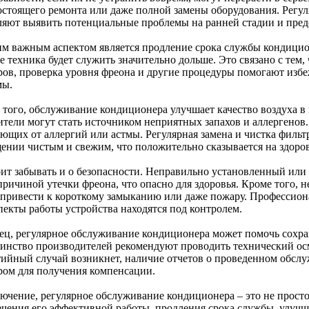
остоящего ремонта или даже полной замены оборудования. Регу
ляют выявить потенциальные проблемы на ранней стадии и предо
им важным аспектом является продление срока службы кондици
е техника будет служить значительно дольше. Это связано с тем, 
ров, проверка уровня фреона и другие процедуры помогают избе
мы.
 того, обслуживание кондиционера улучшает качество воздуха 
ители могут стать источником неприятных запахов и аллергенов.
ающих от аллергий или астмы. Регулярная замена и чистка фильт
ении чистым и свежим, что положительно сказывается на здоров
оит забывать и о безопасности. Неправильно установленный ил
 причиной утечки фреона, что опасно для здоровья. Кроме того,
 привести к короткому замыканию или даже пожару. Профессион
пекты работы устройства находятся под контролем.
ец, регулярное обслуживание кондиционера может помочь сохра
инство производителей рекомендуют проводить технический осм
тийный случай возникнет, наличие отчетов о проведенном обс
ром для получения компенсации.
лючение, регулярное обслуживание кондиционера – это не просто
ечения его эффективной работы, продления срока службы, улучш