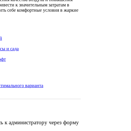
ривести к значительным затратам в
ить себе комфортные условия в жаркие
й
сы и сада
офт
птимального варианта
сь к администратору через форму