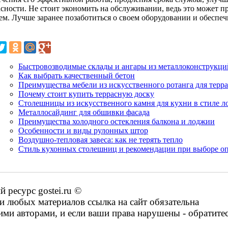
асности. Не стоит экономить на обслуживании, ведь это может п
ем. Лучше заранее позаботиться о своем оборудовании и обеспеч
Быстровозводимые склады и ангары из металлоконструкци
Как выбрать качественный бетон
Преимущества мебели из искусственного ротанга для терра
Почему стоит купить террасную доску
Столешницы из искусственного камня для кухни в стиле л
Металлосайдинг для обшивки фасада
Преимущества холодного остекления балкона и лоджии
Особенности и виды рулонных штор
Воздушно-тепловая завеса: как не терять тепло
Стиль кухонных столешниц и рекомендации при выборе о
ресурс gostei.ru ©
 любых материалов ссылка на сайт обязательна
ими авторами, и если ваши права нарушены - обратите