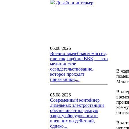
Дизайн и интерьер
06.08.2026
Военно-врачебная комиссия,
или сокращённо ВВК, — это
медицинское
освидетельствование,
В жар
которое проходят
помещ
призывники,...
Многи
Во-пе
05.08.2026
време
Современный контейнер
произ
дизельных электростанций
комму
обеспечивает надежную
оптим
защиту оборудования от
внешних воздействий,
Во-вт
однако...
неисп