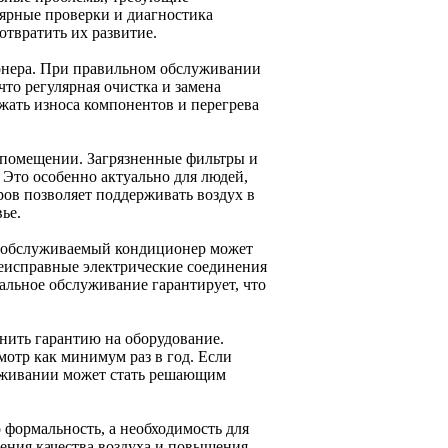
лярные проверки и диагностика
твратить их развитие.
онера. При правильном обслуживании
что регулярная очистка и замена
жать износа компонентов и перегрева
в помещении. Загрязненные фильтры и
 Это особенно актуально для людей,
ров позволяет поддерживать воздух в
ье.
и обслуживаемый кондиционер может
 неисправные электрические соединения
альное обслуживание гарантирует, что
нить гарантию на оборудование.
отр как минимум раз в год. Если
луживании может стать решающим
 формальность, а необходимость для
ения качества воздуха и повышения