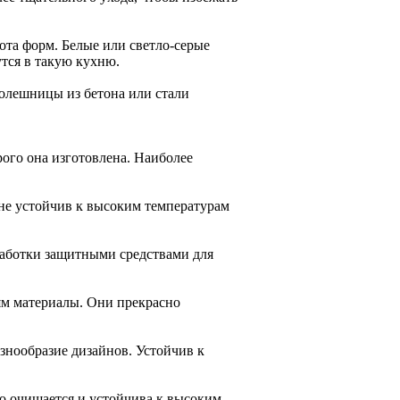
ота форм. Белые или светло-серые
тся в такую кухню.
толешницы из бетона или стали
ого она изготовлена. Наиболее
 не устойчив к высоким температурам
бработки защитными средствами для
ям материалы. Они прекрасно
азнообразие дизайнов. Устойчив к
о очищается и устойчива к высоким