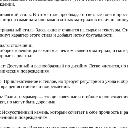
ждений.
инавский стиль: В этом стиле преобладают светлые тона и прост
шницы из ламината или композитных материалов отлично впишу
триальный стиль: Здесь акцент ставится на сырье и текстуры. С
кнут характер этого стиля и добавят нотку брутальности.
иалы столешниц
ыборе столешницы важным аспектом является материал, из котор
ярные варианты:
ат: Доступный и разнообразный по дизайну. Легко чистится, но
аническим повреждениям.
о: Привлекательное и теплое, но требует регулярного ухода и о
твращения гниения и повреждений.
ь: Гранит и мрамор — это долговечные и стойкие к повреждени
ят, но могут быть дорогими.
: Искусственный камень, который сочетает в себе прочность и р
знениям и повреждениям.
веющая сталь: Идеально подходит для современных кухонь, легк