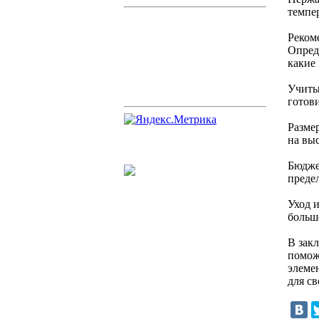
темпе
Реком
Опред
какие
Учиты
готов
Разме
на вы
Бюдже
предел
Уход 
больше
В зак
поможе
элеме
для св