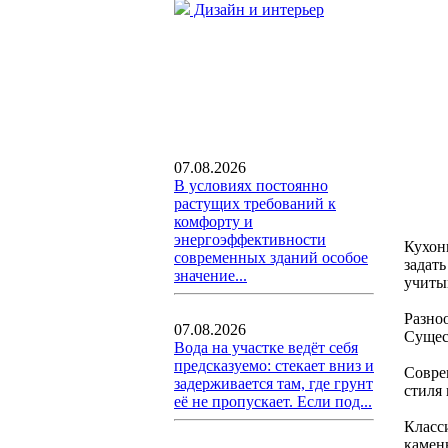
Дизайн и интерьер
07.08.2026
В условиях постоянно
растущих требований к
комфорту и
энергоэффективности
Кухон
современных зданий особое
задат
значение...
учитыв
Разно
07.08.2026
Сущес
Вода на участке ведёт себя
предсказуемо: стекает вниз и
Совре
задерживается там, где грунт
стиля
её не пропускает. Если под...
Класс
камен