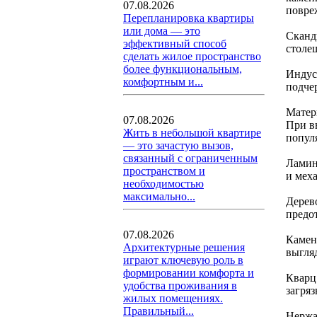
07.08.2026
повре
Перепланировка квартиры
или дома — это
Сканд
эффективный способ
столе
сделать жилое пространство
более функциональным,
Индус
комфортным и...
подчер
Матер
07.08.2026
При в
Жить в небольшой квартире
попул
— это зачастую вызов,
связанный с ограниченным
Ламин
пространством и
и мех
необходимостью
максимально...
Дерев
предо
07.08.2026
Камен
Архитектурные решения
выгляд
играют ключевую роль в
формировании комфорта и
Кварц
удобства проживания в
загря
жилых помещениях.
Правильный...
Нержа