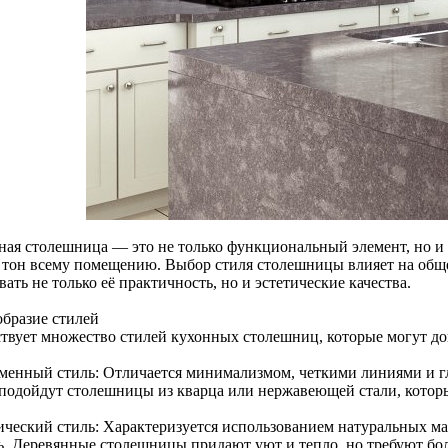
ная столешница — это не только функциональный элемент, но и 
ь тон всему помещению. Выбор стиля столешницы влияет на общ
ать не только её практичность, но и эстетические качества.
образие стилей
твует множество стилей кухонных столешниц, которые могут до
менный стиль: Отличается минимализмом, четкими линиями и г
 подойдут столешницы из кварца или нержавеющей стали, которы
ический стиль: Характеризуется использованием натуральных мат
ь. Деревянные столешницы придают уют и тепло, но требуют бол