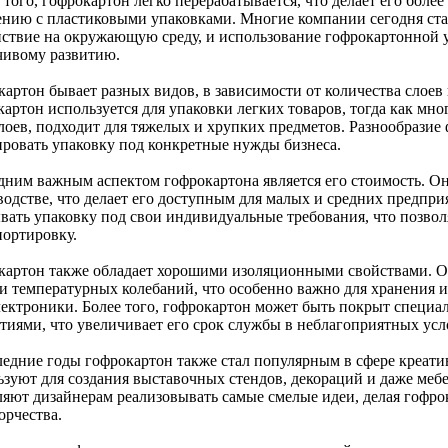
 того, гофрокартон легко перерабатывается, что делает его бол
ению с пластиковыми упаковками. Многие компании сегодня ст
йствие на окружающую среду, и использование гофрокартонной у
чивому развитию.
картон бывает разных видов, в зависимости от количества слое
картон используется для упаковки легких товаров, тогда как мн
слоев, подходит для тяжелых и хрупких предметов. Разнообразие
ировать упаковку под конкретные нужды бизнеса.
дним важным аспектом гофрокартона является его стоимость. Он
водстве, что делает его доступным для малых и средних предпри
ывать упаковку под свои индивидуальные требования, что позвол
портировку.
картон также обладает хорошими изоляционными свойствами. О
 и температурных колебаний, что особенно важно для хранения 
лектроники. Более того, гофрокартон может быть покрыт спец
тиями, что увеличивает его срок службы в неблагоприятных усл
ледние годы гофрокартон также стал популярным в сфере креати
ьзуют для создания выставочных стендов, декораций и даже мебе
ляют дизайнерам реализовывать самые смелые идеи, делая гофр
орчества.