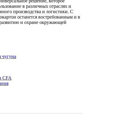
универсальное решение, которое
ользование в различных отраслях и
нного производства и логистики. С
рокартон останется востребованным и в
 развитию и охране окружающей
з чугуна
ии CFA
ания