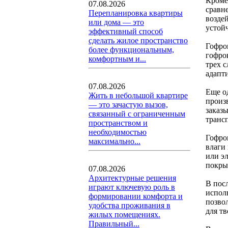
Кроме
07.08.2026
сравн
Перепланировка квартиры
возде
или дома — это
устой
эффективный способ
сделать жилое пространство
Гофро
более функциональным,
гофро
комфортным и...
трех 
адапт
07.08.2026
Еще о
Жить в небольшой квартире
произ
— это зачастую вызов,
заказ
связанный с ограниченным
транс
пространством и
необходимостью
Гофро
максимально...
влаги
или э
покры
07.08.2026
Архитектурные решения
В пос
играют ключевую роль в
испол
формировании комфорта и
позво
удобства проживания в
для тв
жилых помещениях.
Правильный...