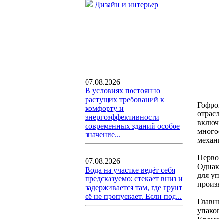
Дизайн и интерьер
07.08.2026
В условиях постоянно
растущих требований к
Гофро
комфорту и
отрасл
энергоэффективности
включ
современных зданий особое
много
значение...
механ
Перво
07.08.2026
Однако
Вода на участке ведёт себя
для уп
предсказуемо: стекает вниз и
произв
задерживается там, где грунт
её не пропускает. Если под...
Главн
упако