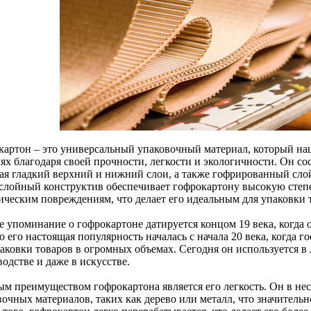
картон – это универсальный упаковочный материал, который н
ях благодаря своей прочности, легкости и экологичности. Он со
ая гладкий верхний и нижний слои, а также гофрированный сл
слойный конструктив обеспечивает гофрокартону высокую степе
ическим повреждениям, что делает его идеальным для упаковки 
е упоминание о гофрокартоне датируется концом 19 века, когда 
 его настоящая популярность началась с начала 20 века, когда 
аковки товаров в огромных объемах. Сегодня он используется в 
одстве и даже в искусстве.
ым преимуществом гофрокартона является его легкость. Он в не
вочных материалов, таких как дерево или металл, что значитель