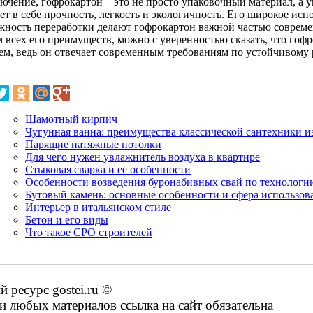
лючение, гофрокартон – это не просто упаковочный материал, а 
ет в себе прочность, легкость и экологичность. Его широкое исп
жность переработки делают гофрокартон важной частью совреме
м всех его преимуществ, можно с уверенностью сказать, что гоф
ем, ведь он отвечает современным требованиям по устойчивому
.
Шамотный кирпич
Чугунная ванна: преимущества классической сантехники и
Парящие натяжные потолки
Для чего нужен увлажнитель воздуха в квартире
Стыковая сварка и ее особенности
Особенности возведения буронабивных свай по технолог
Бутовый камень: основные особенности и сфера использов
Интерьер в итальянском стиле
Бетон и его виды
Что такое СРО строителей
ресурс gostei.ru ©
 любых материалов ссылка на сайт обязательна