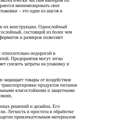
ее экологически чистым выбором по
араются минимизировать свое
паковки – это один из шагов к
в и их конструкции. Однослойный
огослойный, состоящий из более чем
 форматов и размеров позволяет
 относительно недорогой в
ятий. Предприятия могут легко
яет снизить затраты на упаковку и
н защищает товары от воздействия
и транспортировки продуктов питания
иальными влагостойкими и защитными
овиях.
вных решений и дизайна. Его
ли. Легкость и простота в обработке
окартон привлекательным материалом