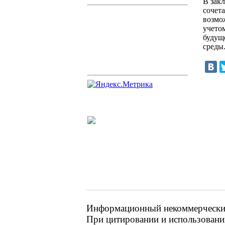
В зак
сочета
возмо
учето
будущ
среды
Информационный некоммерческий 
При цитировании и использовании