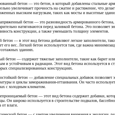
ованный бетон — это бетон, в который добавлены стальные ар
ельно увеличивает прочность на сжатие и растяжение, что делае
рженных высоким нагрузкам, таких как мосты и высотные здани
апряженный бетон — это разновидность армированного бетона,
арительно натягиваются перед заливкой бетона. Это позволяет з
чивость конструкции, а также уменьшить толщину элементов.
 бетон — в этот вид бетона добавляют легкие заполнители, таки
ет его вес. Легкий бетон используется там, где важна минимизац
гоэтажных зданиях.
ый бетон — содержит тяжелые заполнители, такие как барит или 
ым и устойчивым к радиации. Этот вид бетона используется в ст
орых специализированных конструкциях.
остойкий бетон — добавление специальных добавок позволяет 
ратуры и циклы замораживания-оттаивания. Он часто используетс
нах с холодным климатом.
епроницаемый бетон — этот вид бетона содержит добавки, кот
ды. Он широко используется в строительстве подвалов, бассейно
 от влаги.
гический бетон — с учетом увеличения внимания к экологии, ра