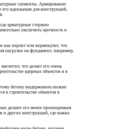
матурные элементы. Армирование
т его идеальным для конструкций,
я.
 где арматурные стержни
начительно увеличить прочность и
е как перлит или вермикулит, что
ия нагрузки на фундамент, например,
магнетит, что делает его очень
роительстве ядерных объектов и в
этому бетону выдерживать низкие
я в строительстве объектов в
орые делают его менее проницаемым
в и других конструкций, где важна
зработаны виды бетона, которые