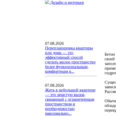
Дизайн и интерьер
07.08.2026
Перепланировка квартиры
или дома — это
Бетон
эффективный способ
своей
сделать жилое пространство
заполн
более функциональным,
приме
комфортным и...
гидро
Сущес
07.08.2026
завис
Жить в небольшой квартире
Рассм
— это зачастую вызов,
связанный с ограниченным
Обычн
пространством и
облад
необходимостью
перек
максимально...