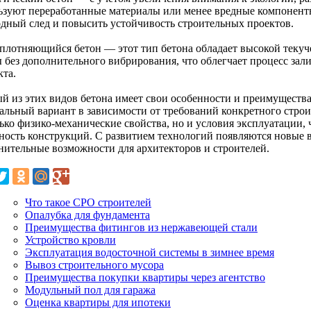
ьзуют переработанные материалы или менее вредные компоненты
одный след и повысить устойчивость строительных проектов.
плотняющийся бетон — этот тип бетона обладает высокой текуч
 без дополнительного вибрирования, что облегчает процесс зал
кта.
й из этих видов бетона имеет свои особенности и преимущества
альный вариант в зависимости от требований конкретного строи
ько физико-механические свойства, но и условия эксплуатации, 
ность конструкций. С развитием технологий появляются новые в
нительные возможности для архитекторов и строителей.
Что такое СРО строителей
Опалубка для фундамента
Преимущества фитингов из нержавеющей стали
Устройство кровли
Эксплуатация водосточной системы в зимнее время
Вывоз строительного мусора
Преимущества покупки квартиры через агентство
Модульный пол для гаража
Оценка квартиры для ипотеки