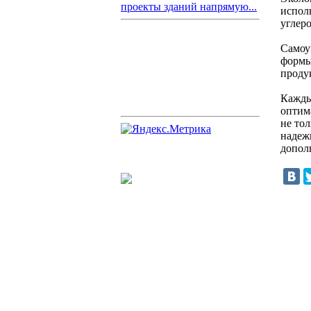
проекты зданий напрямую...
испол
углер
Самоу
формы
проду
Кажды
оптим
не тол
надеж
допол