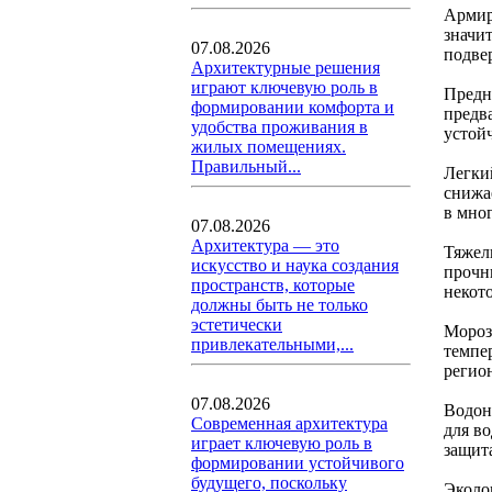
Армир
значит
07.08.2026
подве
Архитектурные решения
играют ключевую роль в
Предн
формировании комфорта и
предв
удобства проживания в
устой
жилых помещениях.
Правильный...
Легкий
снижа
в мно
07.08.2026
Архитектура — это
Тяжел
искусство и наука создания
прочн
пространств, которые
некот
должны быть не только
эстетически
Мороз
привлекательными,...
темпе
регио
07.08.2026
Водон
Современная архитектура
для во
играет ключевую роль в
защита
формировании устойчивого
будущего, поскольку
Эколо