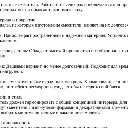
нтактные смесители: Работают на сенсорах и включаются при п
твенных мест и помогают экономить воду.
териал и покрытие
иалы, из которых изготовлены смесители, влияют на их долгове
ь: Наиболее распространенный и надежный материал. Устойчив 
ждениям.
веющая сталь: Обладает высокой прочностью и стойкостью к пят
зии.
ик: Дешевый вариант, но менее долговечный. Подходит для врем
й нагрузкой.
тие смесителя также играет важную роль. Хромированные и ни
о, но требуют регулярного ухода, чтобы не терять свой блеск.
айн и стиль
тель должен гармонировать с общей концепцией интерьера. Для
дут смесители с изогнутыми формами и декоративными элемента
 выбрать минималистичные и лаконичные модели.
нкциональность
ите внимание на дополнительные функции, такие как: