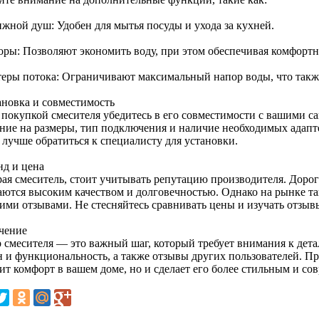
жной душ: Удобен для мытья посуды и ухода за кухней.
оры: Позволяют экономить воду, при этом обеспечивая комфорт
еры потока: Ограничивают максимальный напор воды, что также
ановка и совместимость
 покупкой смесителя убедитесь в его совместимости с вашими с
ние на размеры, тип подключения и наличие необходимых адапте
 лучше обратиться к специалисту для установки.
нд и цена
ая смеситель, стоит учитывать репутацию производителя. Дорог
аются высоким качеством и долговечностью. Однако на рынке т
ими отзывами. Не стесняйтесь сравнивать цены и изучать отзыв
чение
 смесителя — это важный шаг, который требует внимания к дета
н и функциональность, а также отзывы других пользователей. П
ит комфорт в вашем доме, но и сделает его более стильным и со