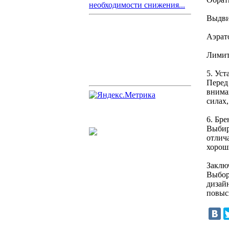
необходимости снижения...
Выдви
Аэрат
Лимит
5. Уст
Перед
внима
силах,
6. Бре
Выбир
отлич
хорош
Заклю
Выбор
дизай
повыс