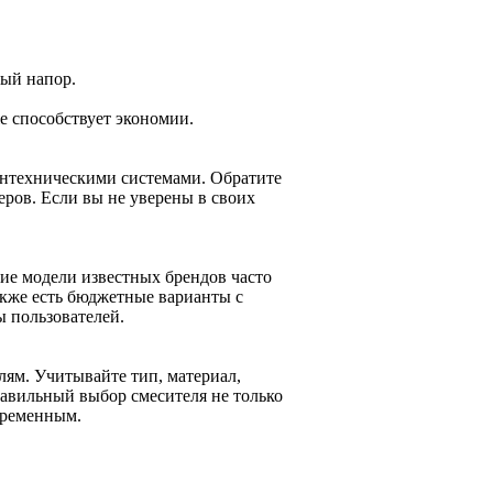
ный напор.
 способствует экономии.
антехническими системами. Обратите
ров. Если вы не уверены в своих
ие модели известных брендов часто
акже есть бюджетные варианты с
ы пользователей.
лям. Учитывайте тип, материал,
равильный выбор смесителя не только
временным.