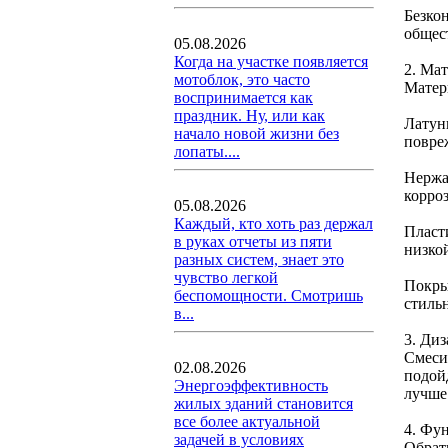
Безко
общес
05.08.2026
Когда на участке появляется
2. Ма
мотоблок, это часто
Матер
воспринимается как
праздник. Ну, или как
Латун
начало новой жизни без
повре
лопаты....
Нержа
корро
05.08.2026
Каждый, кто хоть раз держал
Пласт
в руках отчеты из пяти
низко
разных систем, знает это
чувство легкой
Покры
беспомощности. Смотришь
стильн
в...
3. Диз
Смеси
02.08.2026
подой
Энергоэффективность
лучше
жилых зданий становится
все более актуальной
4. Фу
задачей в условиях
Обрат