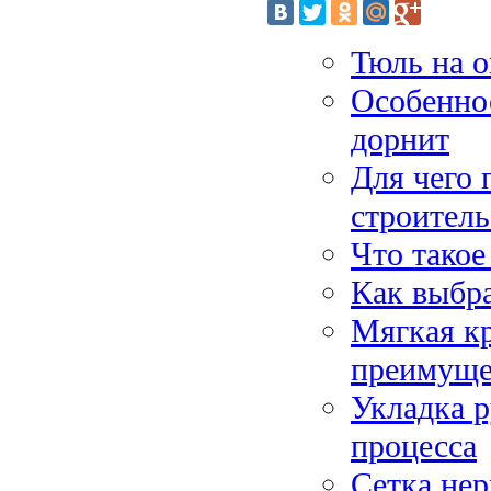
Тюль на о
Особеннос
дорнит
Для чего 
строитель
Что тако
Как выбр
Мягкая к
преимуще
Укладка р
процесса
Сетка не