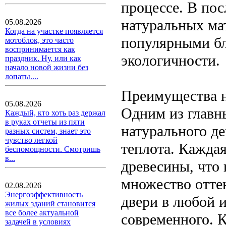
процессе. В по
натуральных мат
05.08.2026
Когда на участке появляется
популярными бла
мотоблок, это часто
воспринимается как
экологичности.
праздник. Ну, или как
начало новой жизни без
лопаты....
Преимущества н
05.08.2026
Одним из главн
Каждый, кто хоть раз держал
в руках отчеты из пяти
натурального де
разных систем, знает это
чувство легкой
теплота. Каждая
беспомощности. Смотришь
в...
древесины, что 
множество оттен
02.08.2026
Энергоэффективность
двери в любой и
жилых зданий становится
все более актуальной
современного. 
задачей в условиях