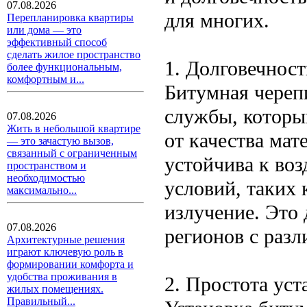
07.08.2026
для многих.
Перепланировка квартиры
или дома — это
эффективный способ
сделать жилое пространство
1. Долговечност
более функциональным,
комфортным и...
Битумная череп
службы, который
07.08.2026
Жить в небольшой квартире
от качества мат
— это зачастую вызов,
связанный с ограниченным
устойчива к во
пространством и
необходимостью
условий, таких 
максимально...
излучение. Это
07.08.2026
регионов с раз
Архитектурные решения
играют ключевую роль в
формировании комфорта и
удобства проживания в
2. Простота уст
жилых помещениях.
Правильный...