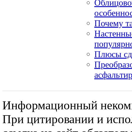
Облицово
особенно
Почему та
Настенные
популярн
Плюсы сда
Преобразо
асфальтир
Информационный некомме
При цитировании и испо