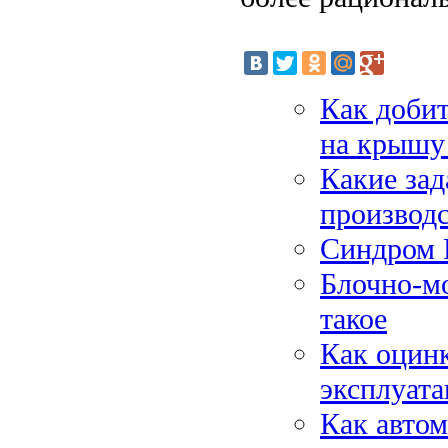
Как доби
на крышу
Какие за
производ
Синдром Р
Блочно-мо
такое
Как оцинк
эксплуат
Как автом