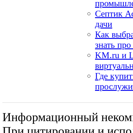
промышле
Септик Ас
дачи
Как выбр
знать про
KM.ru и L
виртуаль
Где купит
прослужи
Информационный некомме
При цитировании и испо