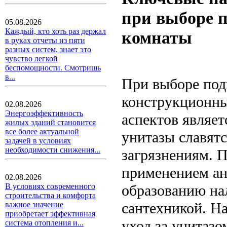
при выборе п
05.08.2026
Каждый, кто хоть раз держал
комнаты
в руках отчеты из пяти
разных систем, знает это
чувство легкой
беспомощности. Смотришь
в...
При выборе под
конструкционны
02.08.2026
Энергоэффективность
аспектов являе
жилых зданий становится
все более актуальной
унитазы славят
задачей в условиях
необходимости снижения...
загрязнениям. П
применением ан
02.08.2026
образованию нал
В условиях современного
строительства и комфорта
сантехникой. Н
важное значение
приобретает эффективная
уход за унитазо
система отопления и...