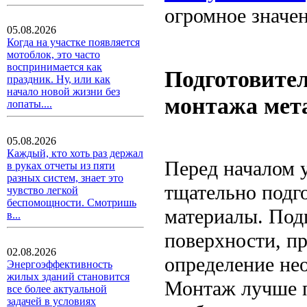
огромное значен
05.08.2026
Когда на участке появляется
мотоблок, это часто
воспринимается как
Подготовите
праздник. Ну, или как
начало новой жизни без
монтажа мет
лопаты....
05.08.2026
Каждый, кто хоть раз держал
Перед началом 
в руках отчеты из пяти
разных систем, знает это
тщательно подг
чувство легкой
беспомощности. Смотришь
материалы. Подг
в...
поверхности, п
02.08.2026
определение не
Энергоэффективность
жилых зданий становится
Монтаж лучше п
все более актуальной
задачей в условиях