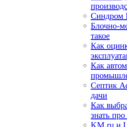
производ
Синдром Р
Блочно-мо
такое
Как оцинк
эксплуат
Как автом
промышле
Септик Ас
дачи
Как выбр
знать про
KM.ru и L