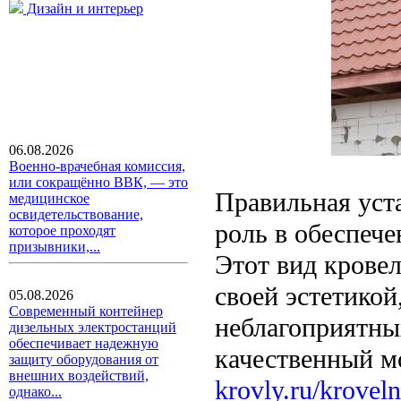
Дизайн и интерьер
06.08.2026
Военно-врачебная комиссия,
или сокращённо ВВК, — это
Правильная уст
медицинское
освидетельствование,
роль в обеспеч
которое проходят
призывники,...
Этот вид кровел
своей эстетикой
05.08.2026
Современный контейнер
неблагоприятны
дизельных электростанций
обеспечивает надежную
качественный м
защиту оборудования от
внешних воздействий,
krovly.ru/kroveln
однако...