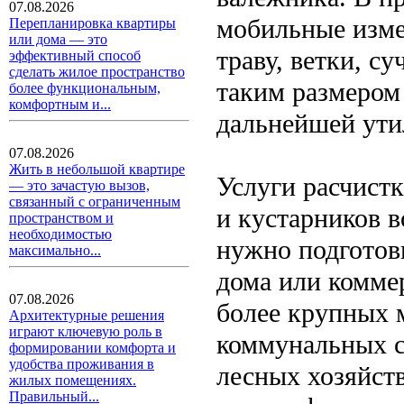
07.08.2026
мобильные изме
Перепланировка квартиры
или дома — это
траву, ветки, с
эффективный способ
сделать жилое пространство
таким размером
более функциональным,
комфортным и...
дальнейшей ути
07.08.2026
Жить в небольшой квартире
Услуги расчистк
— это зачастую вызов,
связанный с ограниченным
и кустарников в
пространством и
необходимостью
нужно подготов
максимально...
дома или комме
07.08.2026
более крупных 
Архитектурные решения
играют ключевую роль в
коммунальных с
формировании комфорта и
удобства проживания в
лесных хозяйств
жилых помещениях.
Правильный...