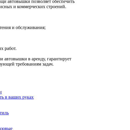
мощи автовышки позволяет обеспечить
фисных и коммерческих строений.
етения и обслуживания;
х работ.
 автовышки в аренду, гарантирует
вующей требованиям задач.
и
ь в ваших руках
стиль
азовые