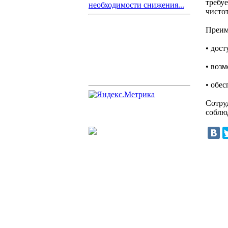
требу
необходимости снижения...
чисто
Преим
• дос
• воз
• обе
Сотру
соблю