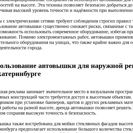
осетей на высоте. Эта техника позволяет безопасно добраться д
ечивая высокий уровень точности и надёжности при выполнении
ы с электрическими сетями требуют соблюдения строгих правил 
ьзование автовышки существенно снижает риски, связанные с т
озможность использовать современное оборудование, избегая при
живание. Помимо электромонтажных работ, автовышки применя
ительного оборудования на улицах, что также крайне важно для 
деятельности города.
ользование автовышки для наружной ре
катеринбурге
ная реклама занимает значительное место в визуальном простран
мных конструкций часто требуется доступ к высотным объектам
ником при установке баннеров, щитов и других рекламных мате
й работы на разной высоте, аренда автовышки позволяет решить 
том сохраняя высокую точность и безопасность.
ышка также востребована для мойки стеклянных фасадов высотн
ринбурга предполагает использование большого количества стекл