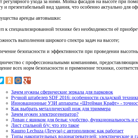
ет регулярного ухода за ними. Мойка фасадов на высоте при по
ту и презентабельный вид здания, что особенно актуально для о
ущества аренды автовышки:
туп к специализированной технике без необходимости её приобр
можность выполнения широкого спектра задач на высоте;
спечение безопасности и эффективности при проведении высотны
дничество с профессиональными компаниями, предоставляющими
дение всех норм безопасности и применение техники, соответст
Зачем нужны сферические зеркала для парковок
Ручной штабелер SDF 2016: особенности складской техник
Инновационные УЗИ аппараты «Штейман Крафт» - точност
Как выбрать металлический нож для триммера
Зачем нужен электрогенератор?
Диван с ящиком для белья: удобство, функциональность и 
Лист стальной б/у: что это такое
Кашпо Lechuza (Лечуза) с автополивом: как работает
Типы накопительных водонагревателей: электрические и г