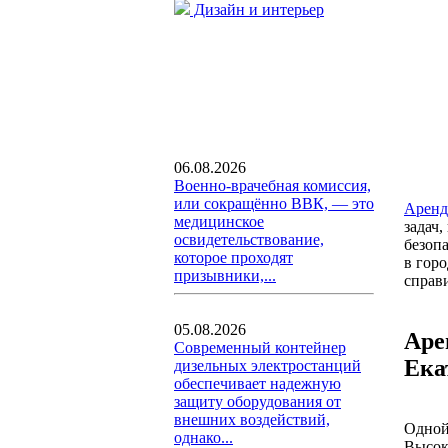
Дизайн и интерьер
06.08.2026
Военно-врачебная комиссия,
или сокращённо ВВК, — это
Аренд
медицинское
задач
освидетельствование,
безоп
которое проходят
в гор
призывники,...
справ
05.08.2026
Аре
Современный контейнер
Ека
дизельных электростанций
обеспечивает надежную
защиту оборудования от
внешних воздействий,
Одной
однако...
Высок