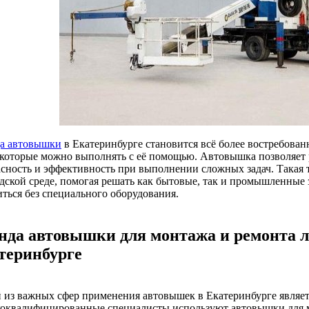
а автовышки
в Екатеринбурге становится всё более востребован
, которые можно выполнять с её помощью. Автовышка позволяет р
асность и эффективность при выполнении сложных задач. Такая
одской среде, помогая решать как бытовые, так и промышленные
иться без специального оборудования.
нда автовышки для монтажа и ремонта л
теринбурге
 из важных сфер применения автовышек в Екатеринбурге являетс
оквалифицированные специалисты используют автовышки для м