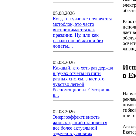
электр
обесп
05.08.2026
Когда на участке появляется
Работ
мотоблок, это часто
испол
воспринимается как
даёт в
праздник. Ну, или как
обслу
начало новой жизни без
освет
лопаты....
жизне
05.08.2026
Исп
Каждый, кто хоть раз держал
в руках отчеты из пяти
в Е
разных систем, знает это
чувство легкой
беспомощности. Смотришь
Наруж
в...
рекла
помощ
гибко
02.08.2026
при э
Энергоэффективность
жилых зданий становится
Автов
все более актуальной
Екате
задачей в условиях