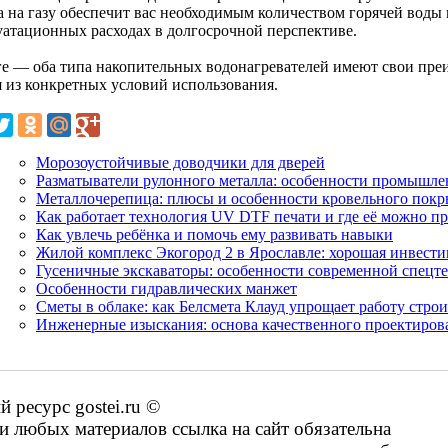
а на газу обеспечит вас необходимым количеством горячей воды 
уатационных расходах в долгосрочной перспективе.
ге — оба типа накопительных водонагревателей имеют свои преи
я из конкретных условий использования.
Морозоустойчивые доводчики для дверей
Разматыватели рулонного металла: особенности промышле
Металлочерепица: плюсы и особенности кровельного покр
Как работает технология UV DTF печати и где её можно п
Как увлечь ребёнка и помочь ему развивать навыки
Жилой комплекс Экогород 2 в Ярославле: хорошая инвести
Гусеничные экскаваторы: особенности современной спецт
Особенности гидравлических манжет
Сметы в облаке: как Белсмета Клауд упрощает работу стро
Инженерные изыскания: основа качественного проектиров
ресурс gostei.ru ©
 любых материалов ссылка на сайт обязательна