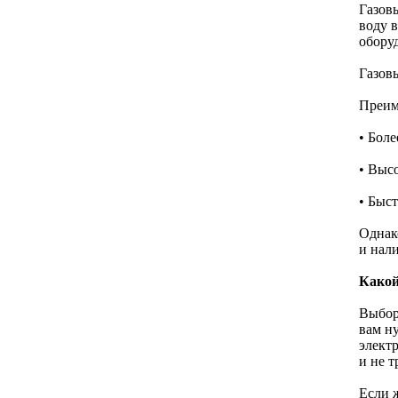
Газов
воду в
обору
Газов
Преим
• Боле
• Выс
• Быс
Однак
и нал
Какой
Выбор
вам н
элект
и не 
Если 