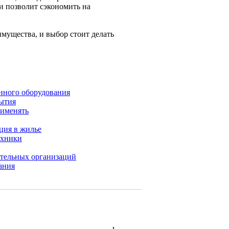
и позволит сэкономить на
мущества, и выбор стоит делать
нного оборудования
ытия
рименять
ция в жилье
ехники
ительных организаций
ания