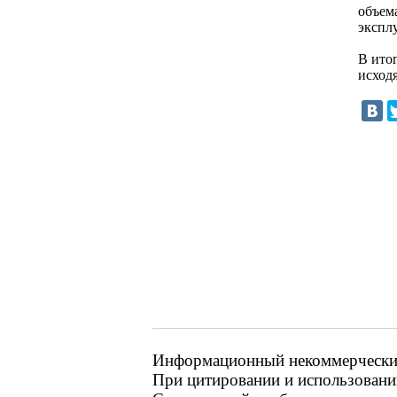
объем
экспл
В ито
исход
Информационный некоммерческий 
При цитировании и использовании