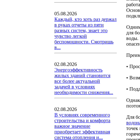
работа
Основ
05.08.2026
подкл
Каждый, кто хоть раз держал
в руках отчеты из пяти
Одним
разных систем, знает это
для бо
чувство легкой
воды.
беспомощности. Смотришь
опасе
в...
Преим
02.08.2026
• Про
Энергоэффективность
жилых зданий становится
• Воз
все более актуальной
задачей в условиях
• Под
необходимости снижения...
Однак
поэтом
02.08.2026
В условиях современного
Для б
строительства и комфорта
водон
важное значение
точек
приобретает эффективная
горяч
система отопления и...
произ