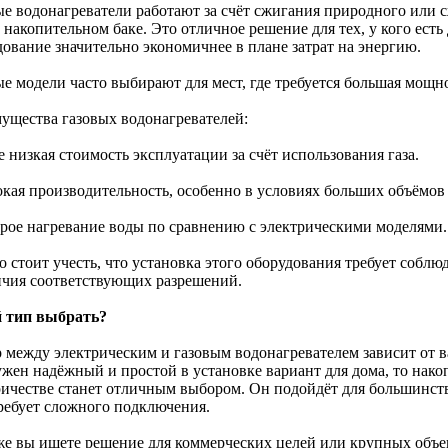
ые водонагреватели работают за счёт сжигания природного или с
 накопительном баке. Это отличное решение для тех, у кого есть 
дование значительно экономичнее в плане затрат на энергию.
ые модели часто выбирают для мест, где требуется большая мощн
ущества газовых водонагревателей:
е низкая стоимость эксплуатации за счёт использования газа.
окая производительность, особенно в условиях больших объёмов
трое нагревание воды по сравнению с электрическими моделями.
о стоит учесть, что установка этого оборудования требует собл
ичия соответствующих разрешений.
 тип выбрать?
 между электрическим и газовым водонагревателем зависит от в
ужен надёжный и простой в установке вариант для дома, то нак
ричестве станет отличным выбором. Он подойдёт для большинс
требует сложного подключения.
же вы ищете решение для коммерческих целей или крупных объек