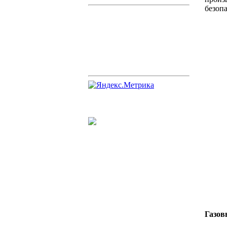
безоп
Газов