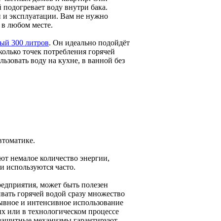
 подогревает воду внутри бака.
 и эксплуатации. Вам не нужно
 в любом месте.
ый 300 литров
. Он идеально подойдёт
колько точек потребления горячей
ьзовать воду на кухне, в ванной без
втоматике.
ют немалое количество энергии,
и используются часто.
едприятия, может быть полезен
ивать горячей водой сразу множество
рывное и интенсивное использование
ых или в технологическом процессе
 защитные механизмы гарантируют