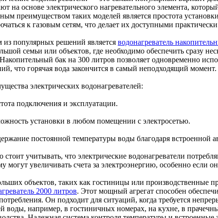
ют на основе электрического нагревательного элемента, который
ным преимуществом таких моделей является простота установки
ючаться к газовым сетям, что делает их доступными практически
 из популярных решений является
водонагреватель накопительн
льшой семьи или объектов, где необходимо обеспечить сразу нес
 Накопительный бак на 300 литров позволяет одновременно испол
ний, что горячая вода закончится в самый неподходящий момент.
ущества электрических водонагревателей:
стота подключения и эксплуатации.
можность установки в любом помещении с электросетью.
держание постоянной температуры воды благодаря встроенной а
о стоит учитывать, что электрические водонагреватели потребля
у могут увеличивать счета за электроэнергию, особенно если он
ольших объектов, таких как гостиницы или производственные пр
агреватель 2000 литров
. Этот мощный агрегат способен обеспеч
 потребления. Он подходит для ситуаций, когда требуется непре
ей воды, например, в гостиничных номерах, на кухне, в прачечн
водства. Надежная система контроля температуры и встроенные