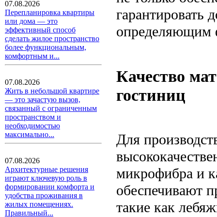
07.08.2026
гарантировать д
Перепланировка квартиры
или дома — это
определяющим ф
эффективный способ
сделать жилое пространство
более функциональным,
комфортным и...
Качество мат
07.08.2026
гостиниц
Жить в небольшой квартире
— это зачастую вызов,
связанный с ограниченным
пространством и
необходимостью
максимально...
Для производст
высококачествен
07.08.2026
микрофибра и к
Архитектурные решения
играют ключевую роль в
обеспечивают п
формировании комфорта и
удобства проживания в
такие как лебяж
жилых помещениях.
Правильный...