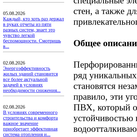
специальные эл
стен, а также д
05.08.2026
Каждый, кто хоть раз держал
привлекательног
в руках отчеты из пяти
разных систем, знает это
чувство легкой
Общее описани
беспомощности. Смотришь
в...
Перфорированн
02.08.2026
Энергоэффективность
ряд уникальных
жилых зданий становится
все более актуальной
становятся нез
задачей в условиях
необходимости снижения...
правило, эти уг
ПВХ, который о
02.08.2026
В условиях современного
устойчивостью 
строительства и комфорта
важное значение
водоотталкиваю
приобретает эффективная
система отопления и...