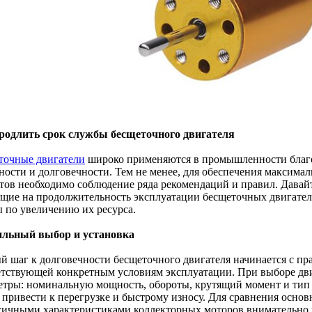
родлить срок службы бесщеточного двигателя
точные двигатели
широко применяются в промышленности благо
ности и долговечности. Тем не менее, для обеспечения максима
атов необходимо соблюдение ряда рекомендаций и правил. Дава
щие на продолжительность эксплуатации бесщеточных двигател
ы по увеличению их ресурса.
льный выбор и установка
й шаг к долговечности бесщеточного двигателя начинается с пр
етствующей конкретным условиям эксплуатации. При выборе дви
етры: номинальную мощность, обороты, крутящий момент и тип
 привести к перегрузке и быстрому износу. Для сравнения основ
гичными характеристиками коллекторных моторов внимательно 