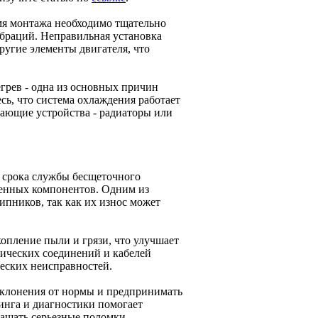
емя монтажа необходимо тщательно
ибраций. Неправильная установка
угие элементы двигателя, что
грев - одна из основных причин
сь, что система охлаждения работает
ающие устройства - радиаторы или
и срока службы бесщеточного
шенных компонентов. Одним из
пников, так как их износ может
опление пыли и грязи, что улучшает
рических соединений и кабелей
еских неисправностей.
тклонения от нормы и предпринимать
инга и диагностики помогает
ащать серьезные поломки.