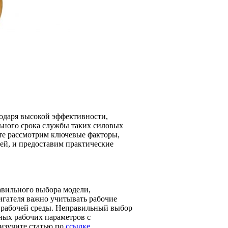
даря высокой эффективности,
льного срока службы таких силовых
йте рассмотрим ключевые факторы,
ей, и предоставим практические
авильного выбора модели,
гателя важно учитывать рабочие
 рабочей среды. Неправильный выбор
ных рабочих параметров с
изучите статью по
ссылке
.