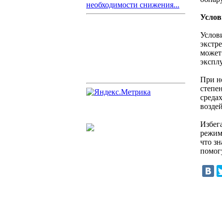
необходимости снижения...
Услов
Услов
экстр
может
экспл
При н
степе
среда
возде
Избег
режим
что з
помог