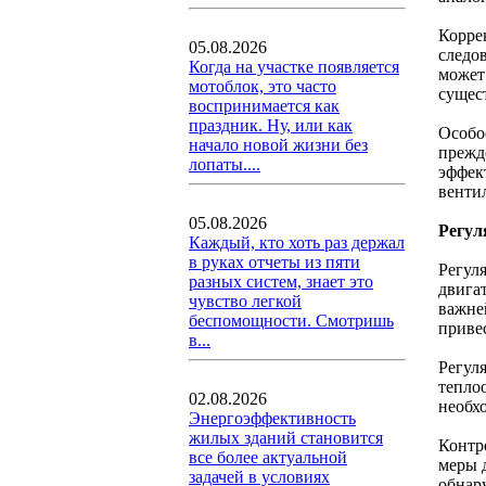
Корре
05.08.2026
следо
Когда на участке появляется
может
мотоблок, это часто
сущес
воспринимается как
праздник. Ну, или как
Особо
начало новой жизни без
прежд
лопаты....
эффек
венти
05.08.2026
Регул
Каждый, кто хоть раз держал
в руках отчеты из пяти
Регул
разных систем, знает это
двига
чувство легкой
важне
беспомощности. Смотришь
приве
в...
Регул
тепло
02.08.2026
необх
Энергоэффективность
жилых зданий становится
Контр
все более актуальной
меры 
задачей в условиях
обнар