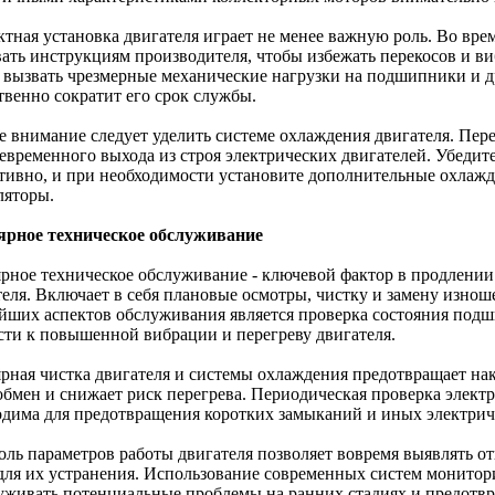
ктная установка двигателя играет не менее важную роль. Во вр
вать инструкциям производителя, чтобы избежать перекосов и в
 вызвать чрезмерные механические нагрузки на подшипники и др
твенно сократит его срок службы.
е внимание следует уделить системе охлаждения двигателя. Пере
евременного выхода из строя электрических двигателей. Убедите
тивно, и при необходимости установите дополнительные охлажд
ляторы.
ярное техническое обслуживание
ярное техническое обслуживание - ключевой фактор в продлени
теля. Включает в себя плановые осмотры, чистку и замену изно
йших аспектов обслуживания является проверка состояния подши
сти к повышенной вибрации и перегреву двигателя.
ярная чистка двигателя и системы охлаждения предотвращает нак
обмен и снижает риск перегрева. Периодическая проверка элект
одима для предотвращения коротких замыканий и иных электрич
оль параметров работы двигателя позволяет вовремя выявлять о
для их устранения. Использование современных систем монитор
уживать потенциальные проблемы на ранних стадиях и предотвр