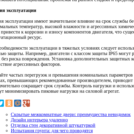
ия эксплуатации
ия эксплуатации имеют значительное влияние на срок службы бе
емальных температур, высокой влажности и агрессивных химичес
 привести к коррозии и износу компонентов двигателя, что суще
уатационный ресурс.
еобходимости эксплуатации в тяжелых условиях следует исполь
нью защиты. Например, двигатели с классом защиты IP65 могут 
х без риска повреждения. Установка дополнительных защитных 
йствие агрессивных факторов.
айте частых перегрузок и превышения номинальных параметров 
ах, превышающих рекомендованные производителем, приводит к
начительно сокращает срок службы. Контроль нагрузки и исполь
ут минимизировать пиковые нагрузки на силовой агрегат.
Скрытые межкомнатные двери: преимущества невидимок
Дизайн интерьера удаленно
Отделка стен декоративной штукатуркой
Испытания грунта: для чего проводятся