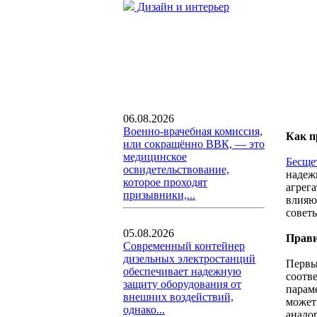
Дизайн и интерьер
06.08.2026
Военно-врачебная комиссия,
Как п
или сокращённо ВВК, — это
медицинское
Бесще
освидетельствование,
надеж
которое проходят
агрег
призывники,...
влияю
совет
05.08.2026
Прави
Современный контейнер
дизельных электростанций
Первы
обеспечивает надежную
соотв
защиту оборудования от
парам
внешних воздействий,
может
однако...
анало