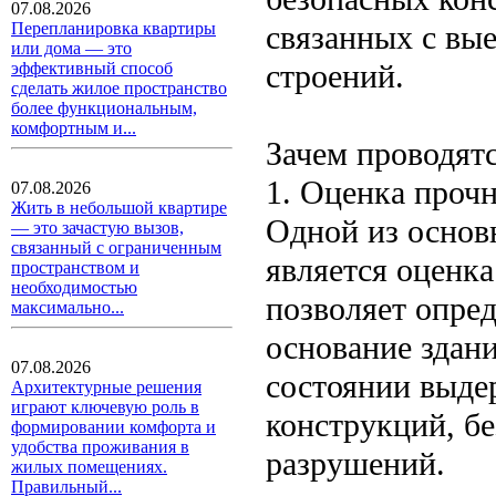
07.08.2026
связанных с вы
Перепланировка квартиры
или дома — это
строений.
эффективный способ
сделать жилое пространство
более функциональным,
комфортным и...
Зачем проводят
1. Оценка прочн
07.08.2026
Жить в небольшой квартире
Одной из основ
— это зачастую вызов,
связанный с ограниченным
является оценка
пространством и
необходимостью
позволяет опред
максимально...
основание здан
07.08.2026
состоянии выде
Архитектурные решения
играют ключевую роль в
конструкций, б
формировании комфорта и
удобства проживания в
разрушений.
жилых помещениях.
Правильный...