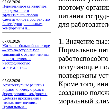
07.08.2026
поэтому органи
Перепланировка квартиры
или дома — это
питания сотруд
эффективный способ
сделать жилое пространство
для работодател
более функциональным,
комфортным и...
1. Значение вые
07.08.2026
Жить в небольшой квартире
Нормальное пит
— это зачастую вызов,
связанный с ограниченным
работоспособнос
пространством и
необходимостью
получающие по
максимально...
подвержены уст
07.08.2026
Кроме того, вн
Архитектурные решения
играют ключевую роль в
созданию полож
формировании комфорта и
удобства проживания в
моральный клим
жилых помещениях.
Правильный...