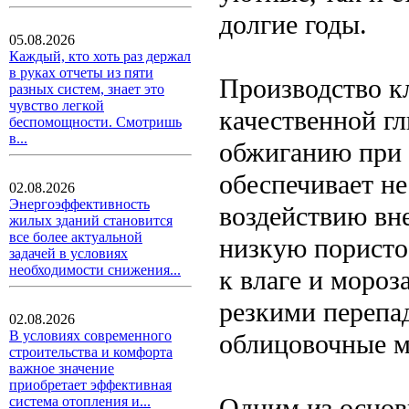
долгие годы.
05.08.2026
Каждый, кто хоть раз держал
в руках отчеты из пяти
Производство к
разных систем, знает это
чувство легкой
качественной г
беспомощности. Смотришь
в...
обжиганию при 
обеспечивает не
02.08.2026
Энергоэффективность
воздействию вн
жилых зданий становится
все более актуальной
низкую пористо
задачей в условиях
необходимости снижения...
к влаге и мороз
резкими перепа
02.08.2026
В условиях современного
облицовочные м
строительства и комфорта
важное значение
приобретает эффективная
Одним из основ
система отопления и...