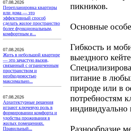
07.08.2026
пикников.
Перепланировка квартиры
или дома — это
эффективный способ
сделать жилое пространство
Основные особе
более функциональным,
комфортным и...
Гибкость и моб
07.08.2026
выездного кейте
Жить в небольшой квартире
— это зачастую вызов,
Специализирова
связанный с ограниченным
пространством и
питание в любых
необходимостью
максимально...
природе или в о
потребностям к
07.08.2026
Архитектурные решения
индивидуально 
играют ключевую роль в
формировании комфорта и
удобства проживания в
жилых помещениях.
Разнообразие м
Правильный...