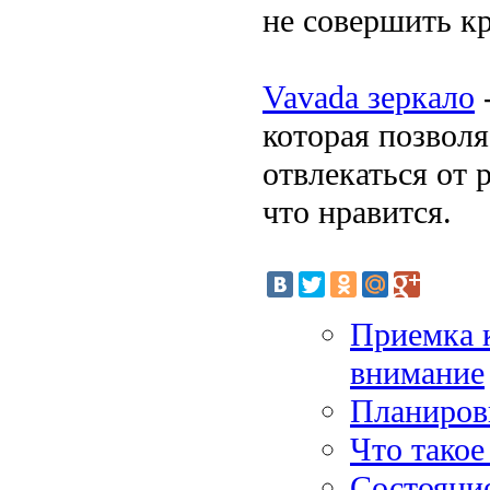
не совершить кр
Vavada зеркало
-
которая позволя
отвлекаться от 
что нравится.
Приемка к
внимание
Планировк
Что такое
Состояние