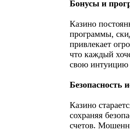
Бонусы и прог
Казино постоян
программы, ски
привлекает огро
что каждый хоч
свою интуицию 
Безопасность 
Казино стараетс
сохраняя безоп
счетов. Мошенн