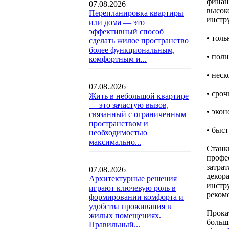
финанс
07.08.2026
высок
Перепланировка квартиры
инстр
или дома — это
эффективный способ
• тол
сделать жилое пространство
более функциональным,
• пол
комфортным и...
• нес
07.08.2026
• сроч
Жить в небольшой квартире
— это зачастую вызов,
• эко
связанный с ограниченным
пространством и
• быс
необходимостью
максимально...
Станк
профе
затра
07.08.2026
декор
Архитектурные решения
инстр
играют ключевую роль в
реком
формировании комфорта и
удобства проживания в
Прока
жилых помещениях.
больш
Правильный...