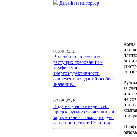
Дизайн и интерьер
Когда
или к
07.08.2026
плитк
В условиях постоянно
линии
растущих требований к
Инстру
комфорту и
справл
энергоэффективности
современных зданий особое
Ручны
значение...
за сч
инстр
не со
07.08.2026
при не
Вода на участке ведёт себя
компа
предсказуемо: стекает вниз и
при ра
задерживается там, где грунт
её не пропускает. Если под...
Профе
разов