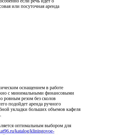
особенно если речь идет о
овая или посуточная аренда
ническим оснащением в работе
можно с минимальными финансовыми
но ровным резом без сколов
его подойдет аренда ручного
абной укладки больших объемов кафеля
.
является оптимальным выбором для
kat96.ru/katalog/kliningovoe-