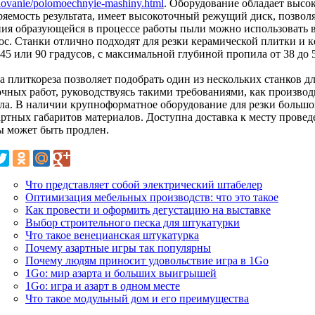
ovanie/polomoechnyie-mashiny.html
. Оборудование обладает высо
ряемость результата, имеет высокоточный режущий диск, позволя
ния образующейся в процессе работы пыли можно использовать 
ос. Станки отлично подходят для резки керамической плитки и 
45 или 90 градусов, с максимальной глубиной пропила от 38 до 
а плиткореза позволяет подобрать один из нескольких станков д
очных работ, руководствуясь такими требованиями, как производ
ла. В наличии крупноформатное оборудование для резки большо
артных габаритов материалов. Доступна доставка к месту провед
ы может быть продлен.
Что представляет собой электрический штабелер
Оптимизация мебельных производств: что это такое
Как провести и оформить дегустацию на выставке
Выбор строительного песка для штукатурки
Что такое венецианская штукатурка
Почему азартные игры так популярны
Почему людям приносит удовольствие игра в 1Go
1Go: мир азарта и больших выигрышей
1Go: игра и азарт в одном месте
Что такое модульный дом и его преимущества