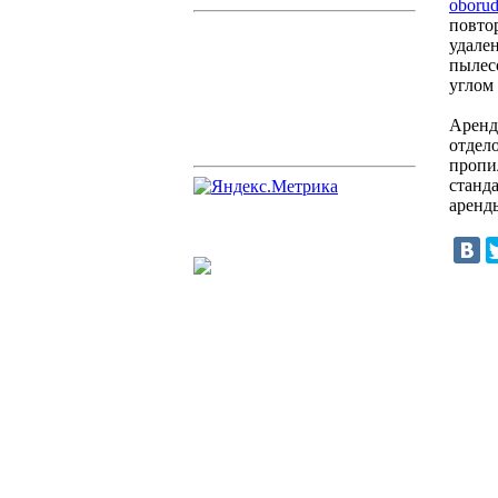
oborud
повто
удале
пылес
углом 
Аренд
отдел
пропи
станд
аренд