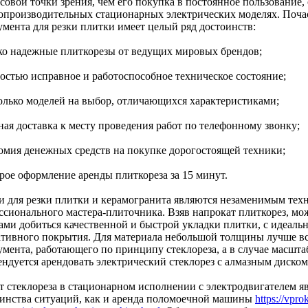
овой точки зрения, чем его покупка в постоянное пользование, 
опроизводительных стационарных электрических моделях. Почас
умента для резки плитки имеет целый ряд достоинств:
ько надежные плиткорезы от ведущих мировых брендов;
ностью исправное и работоспособное техническое состояние;
колько моделей на выбор, отличающихся характеристиками;
ная доставка к месту проведения работ по телефонному звонку;
номия денежных средств на покупке дорогостоящей техники;
трое оформление аренды плиткореза за 15 минут.
и для резки плитки и керамогранита являются незаменимым тех
ссионального мастера-плиточника. Взяв напрокат плиткорез, 
тами добиться качественной и быстрой укладки плитки, с идеаль
ативного покрытия. Для материала небольшой толщины лучше вс
умента, работающего по принципу стеклореза, а в случае масшт
ендуется арендовать электрический стеклорез с алмазным диском
т стеклореза в стационарном исполнении с электродвигателем 
инства ситуаций, как и аренда поломоечной машины
https://vpro