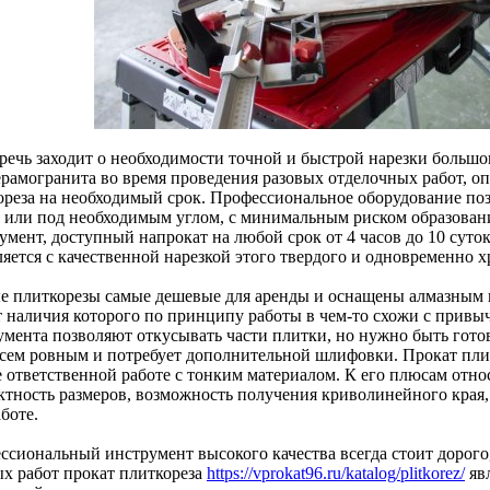
 речь заходит о необходимости точной и быстрой нарезки большо
ерамогранита во время проведения разовых отделочных работ, о
ореза на необходимый срок. Профессиональное оборудование поз
 или под необходимым углом, с минимальным риском образовани
мент, доступный напрокат на любой срок от 4 часов до 10 суток
яется с качественной нарезкой этого твердого и одновременно х
е плиткорезы самые дешевые для аренды и оснащены алмазным
ет наличия которого по принципу работы в чем-то схожи с привы
умента позволяют откусывать части плитки, но нужно быть готов
всем ровным и потребует дополнительной шлифовки. Прокат пл
 ответственной работе с тонким материалом. К его плюсам относ
ктность размеров, возможность получения криволинейного края
боте.
ссиональный инструмент высокого качества всегда стоит дорого
ых работ прокат плиткореза
https://vprokat96.ru/katalog/plitkorez/
яв