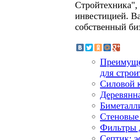
Стройтехника", 
инвестицией. В
собственный би
Преимуще
для стро
Силовой к
Деревянна
Биметалл
Стеновые
Фильтры 
Септик: э