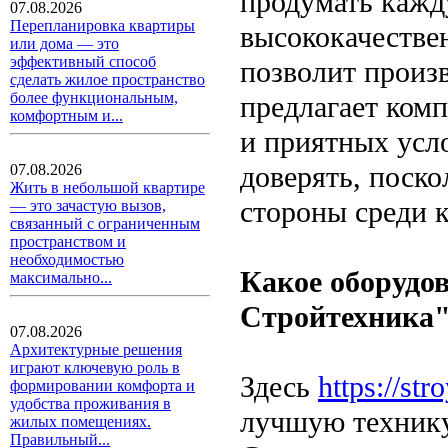
продумать кажду
07.08.2026
Перепланировка квартиры
высококачестве
или дома — это
эффективный способ
позволит произ
сделать жилое пространство
более функциональным,
предлагает ком
комфортным и...
и приятных усл
доверять, поско
07.08.2026
Жить в небольшой квартире
стороны среди 
— это зачастую вызов,
связанный с ограниченным
пространством и
необходимостью
Какое оборудо
максимально...
Стройтехника
07.08.2026
Архитектурные решения
играют ключевую роль в
Здесь
https://str
формировании комфорта и
удобства проживания в
лучшую технику
жилых помещениях.
Правильный...