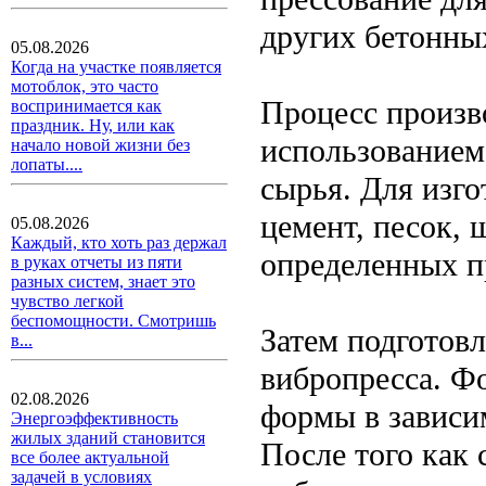
других бетонны
05.08.2026
Когда на участке появляется
мотоблок, это часто
Процесс произв
воспринимается как
праздник. Ну, или как
использованием
начало новой жизни без
лопаты....
сырья. Для изг
цемент, песок, 
05.08.2026
Каждый, кто хоть раз держал
определенных п
в руках отчеты из пяти
разных систем, знает это
чувство легкой
беспомощности. Смотришь
Затем подготов
в...
вибропресса. Ф
02.08.2026
формы в зависи
Энергоэффективность
жилых зданий становится
После того как 
все более актуальной
задачей в условиях