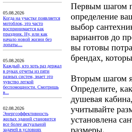
Первым шагом п
05.08.2026
определение ва
Когда на участке появляется
мотоблок, это часто
выбор сантехни
воспринимается как
праздник. Ну, или как
вариантов до п
начало новой жизни без
лопаты....
вы готовы потра
брендах, котор
05.08.2026
Каждый, кто хоть раз держал
в руках отчеты из пяти
Вторым шагом я
разных систем, знает это
чувство легкой
Определите, как
беспомощности. Смотришь
в...
душевая кабина,
учитывайте раз
02.08.2026
Энергоэффективность
установлена са
жилых зданий становится
все более актуальной
размеры.
задачей в условиях