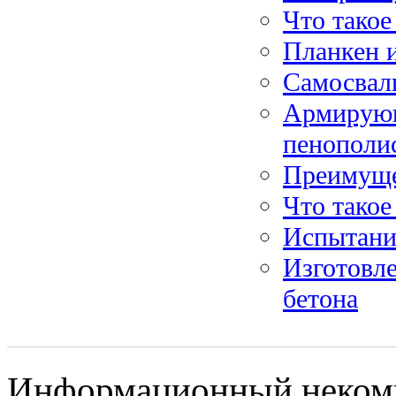
Что тако
Планкен и
Самосвал
Армирующ
пенополи
Преимуще
Что такое
Испытание
Изготовле
бетона
Информационный некомме