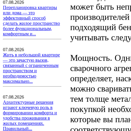
07.08.2026
может быть неп
Перепланировка квартиры
или дома — это
производителей 
эффективный способ
сделать жилое пространство
подходящий бен
более функциональным,
комфортным и...
учитывать след
07.08.2026
Жить в небольшой квартире
Мощность. Одни
— это зачастую вызов,
связанный с ограниченным
сварочного агре
пространством и
определяет, нас
необходимостью
максимально...
можно свариват
тем толще мета
07.08.2026
Архитектурные решения
покупкой необх
играют ключевую роль в
формировании комфорта и
которые вы пла
удобства проживания в
жилых помещениях.
соответствующ
Правильный...