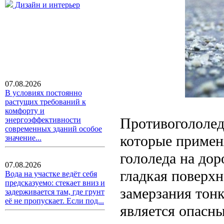
Дизайн и интерьер
07.08.2026
В условиях постоянно
растущих требований к
комфорту и
Противогололед
энергоэффективности
современных зданий особое
которые примен
значение...
гололеда на дор
07.08.2026
гладкая поверхн
Вода на участке ведёт себя
предсказуемо: стекает вниз и
замерзания тонк
задерживается там, где грунт
её не пропускает. Если под...
является опасн