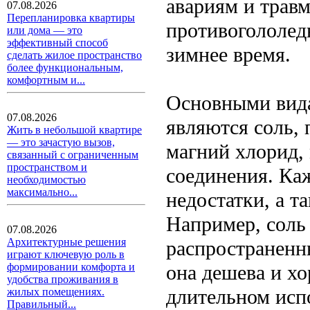
авариям и трав
07.08.2026
Перепланировка квартиры
противогололед
или дома — это
эффективный способ
зимнее время.
сделать жилое пространство
более функциональным,
комфортным и...
Основными вида
07.08.2026
являются соль, 
Жить в небольшой квартире
— это зачастую вызов,
магний хлорид, 
связанный с ограниченным
пространством и
соединения. Ка
необходимостью
максимально...
недостатки, а т
Например, соль 
07.08.2026
Архитектурные решения
распространенн
играют ключевую роль в
она дешева и хо
формировании комфорта и
удобства проживания в
длительном исп
жилых помещениях.
Правильный...