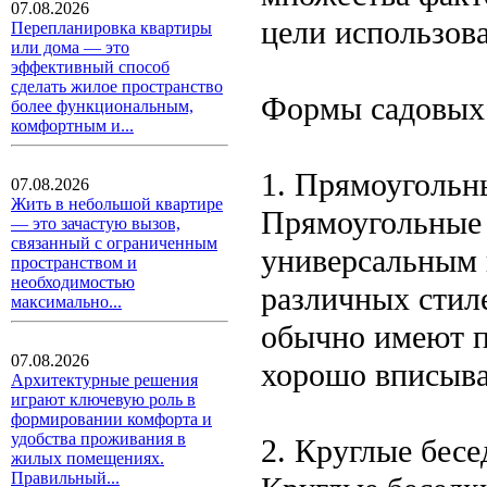
07.08.2026
цели использов
Перепланировка квартиры
или дома — это
эффективный способ
сделать жилое пространство
Формы садовых
более функциональным,
комфортным и...
1. Прямоугольн
07.08.2026
Жить в небольшой квартире
Прямоугольные 
— это зачастую вызов,
связанный с ограниченным
универсальным 
пространством и
необходимостью
различных стил
максимально...
обычно имеют п
07.08.2026
хорошо вписыва
Архитектурные решения
играют ключевую роль в
формировании комфорта и
удобства проживания в
2. Круглые бесе
жилых помещениях.
Правильный...