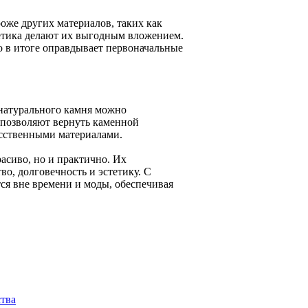
оже других материалов, таких как
етика делают их выгодным вложением.
о в итоге оправдывает первоначальные
натурального камня можно
 позволяют вернуть каменной
усственными материалами.
асиво, но и практично. Их
о, долговечность и эстетику. С
ся вне времени и моды, обеспечивая
ства