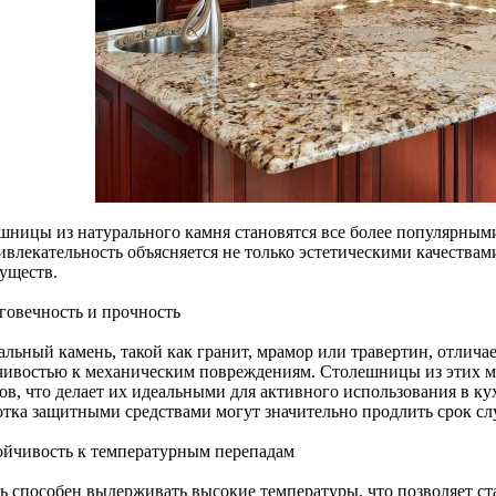
шницы из натурального камня становятся все более популярными
ивлекательность объясняется не только эстетическими качествам
уществ.
лговечность и прочность
альный камень, такой как гранит, мрамор или травертин, отлича
чивостью к механическим повреждениям. Столешницы из этих ма
ров, что делает их идеальными для активного использования в к
отка защитными средствами могут значительно продлить срок 
тойчивость к температурным перепадам
ь способен выдерживать высокие температуры, что позволяет ст