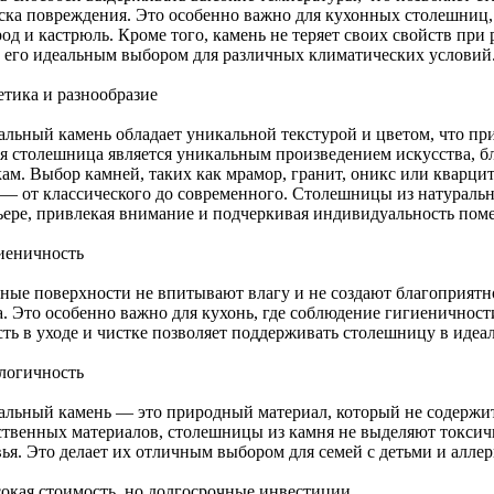
иска повреждения. Это особенно важно для кухонных столешниц,
од и кастрюль. Кроме того, камень не теряет своих свойств при
т его идеальным выбором для различных климатических условий
етика и разнообразие
альный камень обладает уникальной текстурой и цветом, что пр
я столешница является уникальным произведением искусства, бл
ам. Выбор камней, таких как мрамор, гранит, оникс или кварцит
 — от классического до современного. Столешницы из натуральн
ьере, привлекая внимание и подчеркивая индивидуальность пом
гиеничность
ные поверхности не впитывают влагу и не создают благоприятн
а. Это особенно важно для кухонь, где соблюдение гигиеничност
сть в уходе и чистке позволяет поддерживать столешницу в идеа
ологичность
альный камень — это природный материал, который не содержит
ственных материалов, столешницы из камня не выделяют токсич
вья. Это делает их отличным выбором для семей с детьми и алле
сокая стоимость, но долгосрочные инвестиции