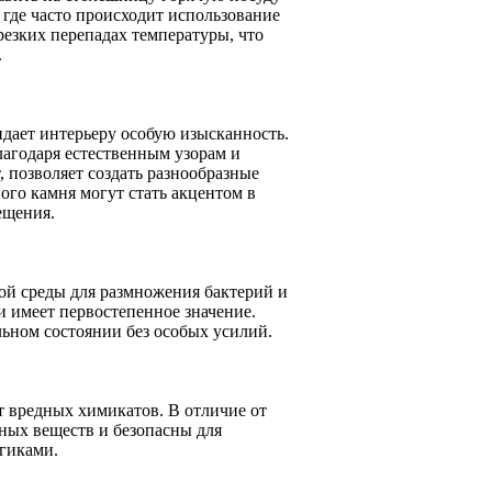
 где часто происходит использование
 резких перепадах температуры, что
.
идает интерьеру особую изысканность.
агодаря естественным узорам и
, позволяет создать разнообразные
ого камня могут стать акцентом в
ещения.
ой среды для размножения бактерий и
и имеет первостепенное значение.
льном состоянии без особых усилий.
 вредных химикатов. В отличие от
ных веществ и безопасны для
ргиками.