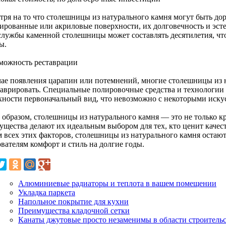
тря на то что столешницы из натурального камня могут быть дор
ированные или акриловые поверхности, их долговечность и эст
службы каменной столешницы может составлять десятилетия, чт
ы.
зможность реставрации
чае появления царапин или потемнений, многие столешницы из 
таврировать. Специальные полировочные средства и технологии
хности первоначальный вид, что невозможно с некоторыми иск
 образом, столешницы из натурального камня — это не только кр
ущества делают их идеальным выбором для тех, кто ценит качеств
м всех этих факторов, столешницы из натурального камня остают
вателям комфорт и стиль на долгие годы.
Алюминиевые радиаторы и теплота в вашем помещении
Укладка паркета
Напольное покрытие для кухни
Преимущества кладочной сетки
Канаты джутовые просто незаменимы в области строитель