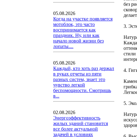
без р
сковор
05.08.2026
делае
Когда на участке появляется
мотоблок, это часто
3. Эст
воспринимается как
праздник. Ну, или как
Натур
начало новой жизни без
Кажда
лопаты....
оттенк
стили
интер
05.08.2026
Каждый, кто хоть раз держал
4. Ги
в руках отчеты из пяти
разных систем, знает это
Камен
чувство легкой
грибк
беспомощности. Смотришь
Легко
в...
5. Эк
02.08.2026
Натур
Энергоэффективность
искус
жилых зданий становится
здоро
все более актуальной
задачей в условиях
6. Вы