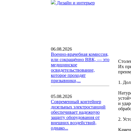
Дизайн и интерьер
06.08.2026
Военно-врачебная комиссия,
или сокращённо ВВК, — это
Столе
медицинское
Их пр
освидетельствование,
преим
которое проходят
призывники,...
1. До
Натур
05.08.2026
устой
Современный контейнер
и уда
дизельных электростанций
обраб
обеспечивает надежную
защиту оборудования от
2. Ус
внешних воздействий,
однако...
Камен