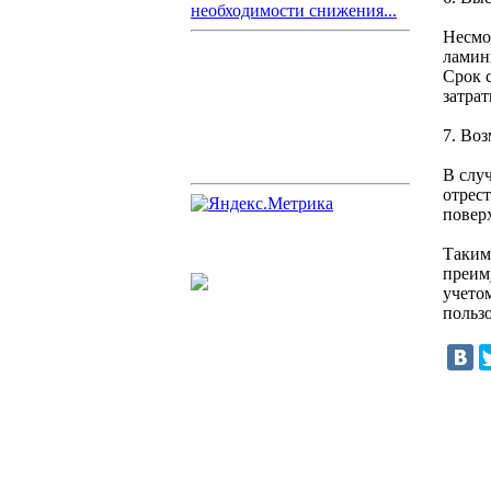
необходимости снижения...
Несмо
ламин
Срок 
затрат
7. Во
В слу
отрес
повер
Таким
преим
учето
пользо