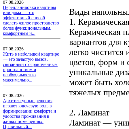
07.08.2026
Перепланировка квартиры
Виды напольны
или дома — это
эффективный способ
1. Керамическа
сделать жилое пространство
более функциональным,
Керамическая п
комфортным и...
вариантов для к
07.08.2026
легко чистится 
Жить в небольшой квартире
— это зачастую вызов,
цветов, форм и 
связанный с ограниченным
пространством и
уникальные диза
необходимостью
может быть холо
максимально...
тяжелых предме
07.08.2026
Архитектурные решения
играют ключевую роль в
2. Ламинат
формировании комфорта и
удобства проживания в
Ламинат — унив
жилых помещениях.
Правильный...