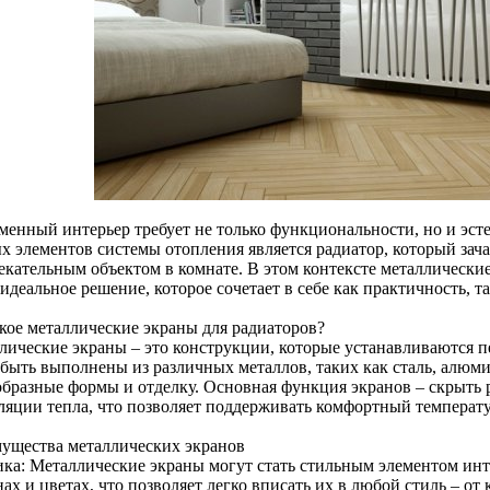
менный интерьер требует не только функциональности, но и эст
х элементов системы отопления является радиатор, который зач
екательным объектом в комнате. В этом контексте металлически
идеальное решение, которое сочетает в себе как практичность, 
акое металлические экраны для радиаторов?
лические экраны – это конструкции, которые устанавливаются п
 быть выполнены из различных металлов, таких как сталь, алюми
образные формы и отделку. Основная функция экранов – скрыть р
ляции тепла, что позволяет поддерживать комфортный темпера
ущества металлических экранов
ика: Металлические экраны могут стать стильным элементом ин
ах и цветах, что позволяет легко вписать их в любой стиль – от