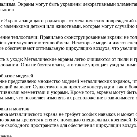
ализма. Экраны могут быть украшены декоративными элемента
льность.
а: Экраны защищают радиаторы от механических повреждений и 
 с маленькими детьми или животными, которые могут случайно 
ение теплоотдачи: Правильно сконструированные экраны не тол
бствуют улучшению теплообмена. Некоторые модели имеют спец
ые обеспечивают оптимальную циркуляцию воздуха, что увеличи
сть в уходе: Металлические экраны легко очищаются от пыли и г
зовании. Они не боятся влаги, что также упрощает уход за ними
образие моделей
нке представлено множество моделей металлических экранов, чт
дящий вариант. Существуют как простые конструкции, так и бол
ативными элементами и узорами. Кроме того, экраны могут быть
ьными, что позволяет изменять их расположение в зависимости 
овка и монтаж
овка металлического экрана не требует особых навыков и может 
о экраны крепятся к стене с помощью специальных крепежей. В
ие свободного пространства для обеспечения циркуляции воздух
чение