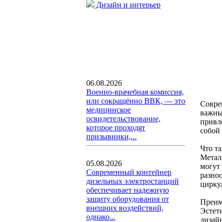
Дизайн и интерьер
06.08.2026
Военно-врачебная комиссия,
или сокращённо ВВК, — это
Совре
медицинское
важны
освидетельствование,
привл
которое проходят
собой 
призывники,...
Что т
Метал
05.08.2026
могут
Современный контейнер
разно
дизельных электростанций
цирку
обеспечивает надежную
защиту оборудования от
Преим
внешних воздействий,
Эстет
однако...
дизайн