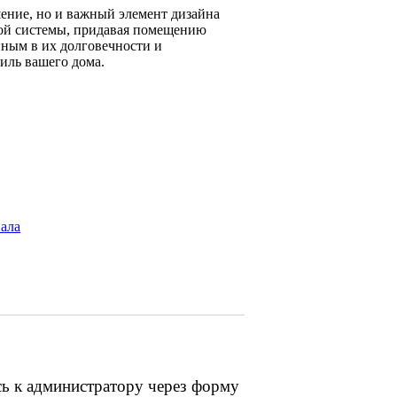
шение, но и важный элемент дизайна
ной системы, придавая помещению
ным в их долговечности и
иль вашего дома.
иала
сь к администратору через форму