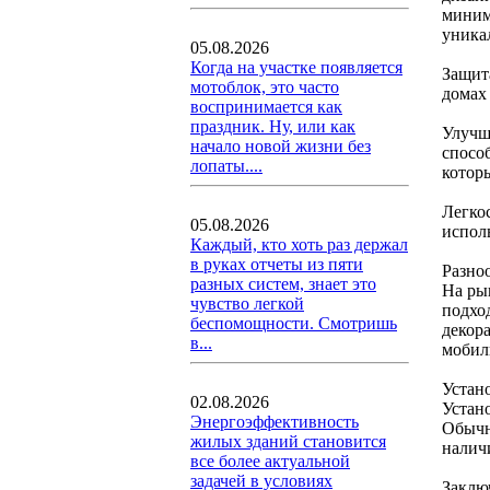
миним
уника
05.08.2026
Когда на участке появляется
Защит
мотоблок, это часто
домах
воспринимается как
праздник. Ну, или как
Улучш
начало новой жизни без
спосо
лопаты....
котор
Легко
05.08.2026
исполь
Каждый, кто хоть раз держал
в руках отчеты из пяти
Разно
разных систем, знает это
На ры
чувство легкой
подхо
беспомощности. Смотришь
декор
в...
мобил
Устан
02.08.2026
Устан
Энергоэффективность
Обычн
жилых зданий становится
налич
все более актуальной
задачей в условиях
Заклю