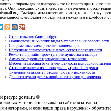
лические экраны для радиаторов – это не просто практичное ре
ьера. Они позволяют скрыть неэстетичные элементы отопитель
шённый вид. Выбирая металлические экраны, можно быть уверен
иональности, что делает их отличным вложением в комфорт и ст
Строительство бани из бруса
Облицовочный кирпич: виды материала и их особенности
Современные электрические конвекторы
Настенные сплит-системы: в чем секрет популярности
Ремонт по дизайн-проекту: преимущества и выгода
Алмазное бурение: преимущества технологии
Мебель из массива бука: в чем ценность природного матер
Стеновые панели из шпона для внутренней отделки
Тканевые натяжные потолки: уют и изысканность
Для чего нужно делать профилактику кондиционеров
ресурс gostei.ru ©
 любых материалов ссылка на сайт обязательна
ими авторами, и если ваши права нарушены - обратите