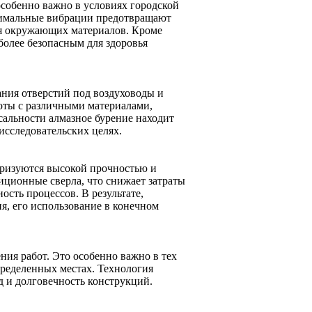
собенно важно в условиях городской
нимальные вибрации предотвращают
я окружающих материалов. Кроме
 более безопасным для здоровья
ания отверстий под воздуховоды и
боты с различными материалами,
рсальности алмазное бурение находит
 исследовательских целях.
еризуются высокой прочностью и
иционные сверла, что снижает затраты
сть процессов. В результате,
я, его использование в конечном
ния работ. Это особенно важно в тех
пределенных местах. Технология
д и долговечность конструкций.