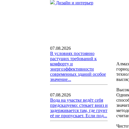
Дизайн и интерьер
07.08.2026
В условиях постоянно
растущих требований к
Алмаз
комфорту и
горно
энергоэффективности
техно
современных зданий особое
высок
значение...
Высок
Одним
07.08.2026
спосо
Вода на участке ведёт себя
значи
предсказуемо: стекает вниз и
методо
задерживается там, где грунт
счита
её не пропускает. Если под...
Чисто