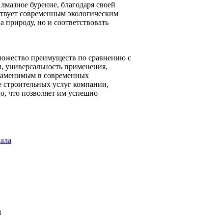
лмазное бурение, благодаря своей
ствует современным экологическим
а природу, но и соответствовать
ножество преимуществ по сравнению с
, универсальность применения,
езаменимым в современных
е строительных услуг компании,
о, что позволяет им успешно
иала
а