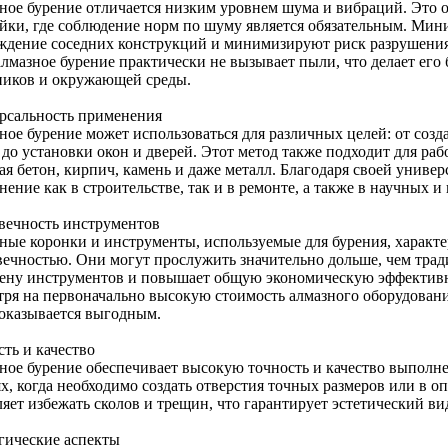
ное бурение отличается низким уровнем шума и вибраций. Это о
ойки, где соблюдение норм по шуму является обязательным. Ми
ждение соседних конструкций и минимизируют риск разрушени
алмазное бурение практически не вызывает пыли, что делает его
ников и окружающей среды.
рсальность применения
ное бурение может использоваться для различных целей: от созд
 до установки окон и дверей. Этот метод также подходит для ра
ая бетон, кирпич, камень и даже металл. Благодаря своей униве
ение как в строительстве, так и в ремонте, а также в научных и
вечность инструментов
ные коронки и инструменты, используемые для бурения, характ
вечностью. Они могут прослужить значительно дольше, чем трад
мену инструментов и повышает общую экономическую эффективно
тря на первоначально высокую стоимость алмазного оборудовани
 оказывается выгодным.
ть и качество
ное бурение обеспечивает высокую точность и качество выполне
ях, когда необходимо создать отверстия точных размеров или в о
яет избежать сколов и трещин, что гарантирует эстетический ви
гические аспекты