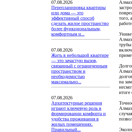
Алмаз
07.08.2026
застр
Перепланировка квартиры
повре
или дома — это
того, 
эффективный способ
работ
сделать жилое пространство
более функциональным,
Униве
комфортным и...
Алмаз
трубы
включ
07.08.2026
примен
Жить в небольшой квартире
— это зачастую вызов,
Долго
связанный с ограниченным
Алмаз
пространством и
долго
необходимостью
на за
максимально...
несмо
итоге
07.08.2026
Точнос
Архитектурные решения
Алмаз
играют ключевую роль в
случа
формировании комфорта и
позвол
удобства проживания в
жилых помещениях.
Эколо
Правильный...