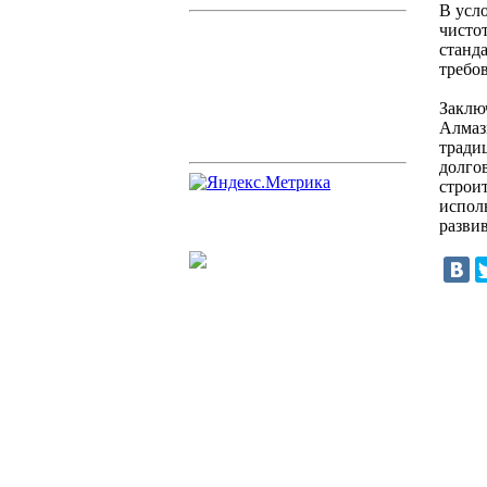
В усл
чисто
станда
требо
Заклю
Алмаз
тради
долго
строи
испол
разви