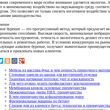
овиях современного мира особое внимание уделяется экологии. А
те и минимальному воздействию на окружающую среду, соответ
ртам. Это позволяет не только снизить негативное воздействие н
ваниям законодательства.
чение
ное бурение — это прогрессивный метод, который предлагает м
ционными способами. Высокая скорость, минимальные вибрации
вечность инструментов, точность и экологичность делают его н
тельных и ремонтных работах. В условиях конкуренции на рынк
ьзующие алмазное бурение, получают значительное преимуществ
ваться и привлекать новых клиентов.
Мебель из массива бука: в чем ценность природного матер
Стеновые панели из шпона для внутренней отделки
Тканевые натяжные потолки: уют и изысканность
Для чего нужно делать профилактику кондиционеров
Мембранная кровля: основные преимущества
Межкомнатные двери ПВХ: преимущества
В чем преимущества асфальтирования дорог
Фрезеровальные машины по бетону
Строим дом из клееного бруса: технологии и преимуществ
Остекление веранды и террасы: основные преимущества