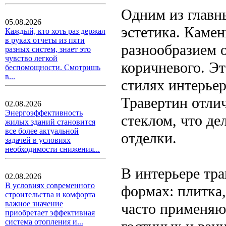
Одним из главны
05.08.2026
эстетика. Камен
Каждый, кто хоть раз держал
в руках отчеты из пяти
разнообразием о
разных систем, знает это
чувство легкой
коричневого. Эт
беспомощности. Смотришь
в...
стилях интерьер
Травертин отлич
02.08.2026
Энергоэффективность
стеклом, что де
жилых зданий становится
все более актуальной
отделки.
задачей в условиях
необходимости снижения...
В интерьере тр
02.08.2026
В условиях современного
формах: плитка,
строительства и комфорта
важное значение
часто применяю
приобретает эффективная
система отопления и...