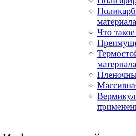
Полиэфир
Поликарб
материал
Что тако
Преимуще
Термосто
материал
Пленочны
Массивна
Вермикул
применен