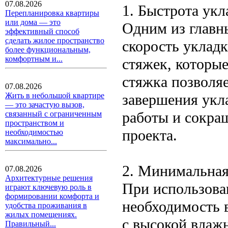
07.08.2026
1. Быстрота укл
Перепланировка квартиры
или дома — это
Одним из главн
эффективный способ
сделать жилое пространство
скорость уклад
более функциональным,
комфортным и...
стяжек, которы
стяжка позволя
07.08.2026
завершения укл
Жить в небольшой квартире
— это зачастую вызов,
работы и сокра
связанный с ограниченным
пространством и
проекта.
необходимостью
максимально...
2. Минимальная
07.08.2026
Архитектурные решения
При использова
играют ключевую роль в
формировании комфорта и
необходимость 
удобства проживания в
жилых помещениях.
с высокой влажн
Правильный...