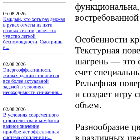
функциональна,
05.08.2026
востребованной 
Каждый, кто хоть раз держал
в руках отчеты из пяти
разных систем, знает это
чувство легкой
Особенности кр
беспомощности. Смотришь
в...
Текстурная пов
шагрень — это е
02.08.2026
счет специальны
Энергоэффективность
жилых зданий становится
Рельефная повер
все более актуальной
задачей в условиях
и создает игру 
необходимости снижения...
объем.
02.08.2026
В условиях современного
строительства и комфорта
Разнообразие ц
важное значение
приобретает эффективная
в различных цве
система отопления и...