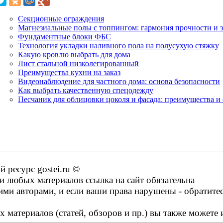
Секционные ограждения
Магнезиальные полы с топпингом: гармония прочности и 
Фундаментные блоки ФБС
Технология укладки наливного пола на полусухую стяжку
Какую кровлю выбрать для дома
Лист стальной низколегированный
Преимущества кухни на заказ
Видеонаблюдение для частного дома: основа безопасности
Как выбрать качественную спецодежду
Песчаник для облицовки цоколя и фасада: преимущества и
ресурс gostei.ru ©
 любых материалов ссылка на сайт обязательна
ими авторами, и если ваши права нарушены - обратите
 материалов (статей, обзоров и пр.) вы также можете