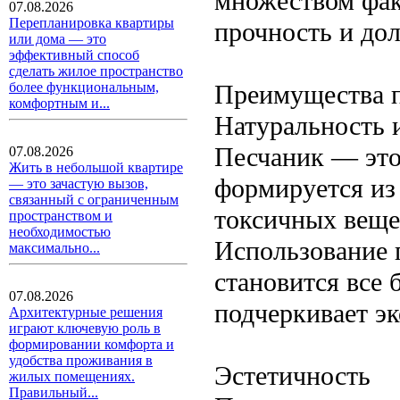
множеством факт
07.08.2026
Перепланировка квартиры
прочность и дол
или дома — это
эффективный способ
сделать жилое пространство
Преимущества 
более функциональным,
комфортным и...
Натуральность 
Песчаник — это
07.08.2026
Жить в небольшой квартире
формируется из
— это зачастую вызов,
связанный с ограниченным
токсичных веще
пространством и
необходимостью
Использование 
максимально...
становится все 
07.08.2026
подчеркивает эк
Архитектурные решения
играют ключевую роль в
формировании комфорта и
удобства проживания в
Эстетичность
жилых помещениях.
Правильный...