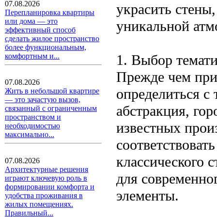
07.08.2026
украсить стены
Перепланировка квартиры
или дома — это
уникальной атм
эффективный способ
сделать жилое пространство
более функциональным,
1. Выбор темат
комфортным и...
Прежде чем при
07.08.2026
определиться с 
Жить в небольшой квартире
— это зачастую вызов,
абстракция, го
связанный с ограниченным
пространством и
известных прои
необходимостью
максимально...
соответствовать
классического с
07.08.2026
Архитектурные решения
для современно
играют ключевую роль в
формировании комфорта и
элементы.
удобства проживания в
жилых помещениях.
Правильный...