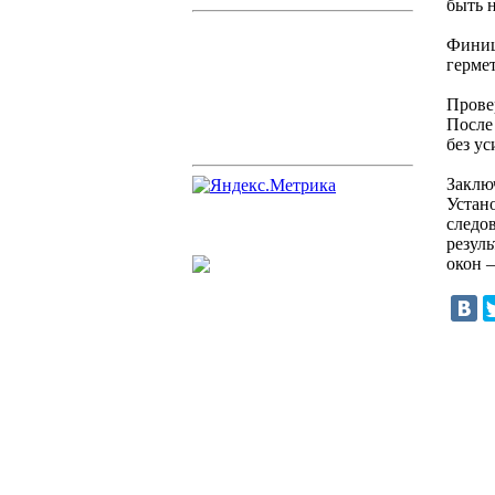
быть 
Финиш
герме
Прове
После
без ус
Заклю
Устан
следо
резул
окон –