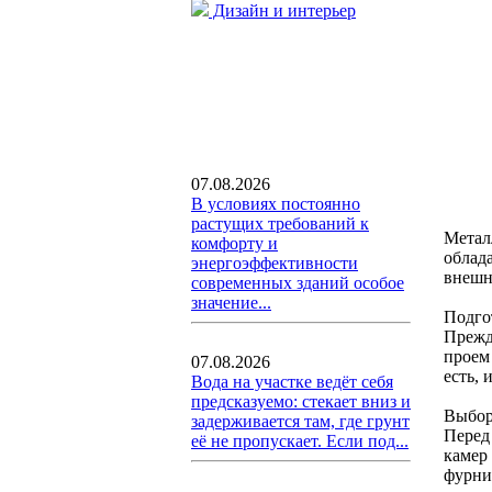
Дизайн и интерьер
07.08.2026
В условиях постоянно
растущих требований к
Метал
комфорту и
облад
энергоэффективности
внешн
современных зданий особое
значение...
Подго
Прежд
проем 
07.08.2026
есть,
Вода на участке ведёт себя
предсказуемо: стекает вниз и
Выбор
задерживается там, где грунт
Перед
её не пропускает. Если под...
камер
фурни