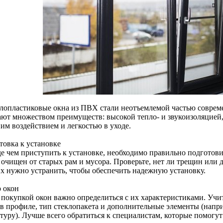
лопластиковые окна из ПВХ стали неотъемлемой частью совреме
ают множеством преимуществ: высокой тепло- и звукоизоляцией,
им воздействием и легкостью в уходе.
товка к установке
е чем приступить к установке, необходимо правильно подготови
очищен от старых рам и мусора. Проверьте, нет ли трещин или д
 их нужно устранить, чтобы обеспечить надежную установку.
 окон
 покупкой окон важно определиться с их характеристиками. Учи
 в профиле, тип стеклопакета и дополнительные элементы (напр
туру). Лучше всего обратиться к специалистам, которые помогу