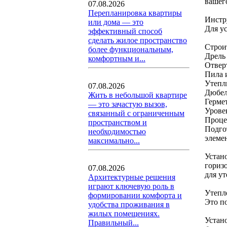
вашег
07.08.2026
Перепланировка квартиры
Инстр
или дома — это
Для у
эффективный способ
сделать жилое пространство
Строи
более функциональным,
Дрель
комфортным и...
Отвер
Пила 
Утепл
07.08.2026
Дюбел
Жить в небольшой квартире
Герме
— это зачастую вызов,
Урове
связанный с ограниченным
Проце
пространством и
Подго
необходимостью
элеме
максимально...
Устан
гориз
07.08.2026
для ут
Архитектурные решения
играют ключевую роль в
Утепл
формировании комфорта и
Это п
удобства проживания в
жилых помещениях.
Устан
Правильный...