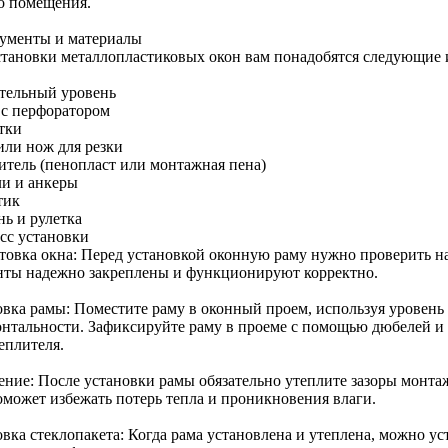
о помещения.
ументы и материалы
становки металлопластиковых окон вам понадобятся следующие 
тельный уровень
 с перфоратором
тки
или нож для резки
итель (пенопласт или монтажная пена)
и и анкеры
тик
нь и рулетка
сс установки
товка окна: Перед установкой оконную раму нужно проверить на 
нты надежно закреплены и функционируют корректно.
овка рамы: Поместите раму в оконный проем, используя уровень 
онтальности. Зафиксируйте раму в проеме с помощью дюбелей и а
еплителя.
ение: После установки рамы обязательно утеплите зазоры монта
оможет избежать потерь тепла и проникновения влаги.
овка стеклопакета: Когда рама установлена и утеплена, можно у