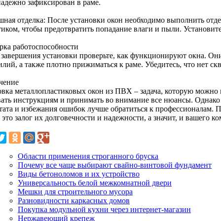
надежно зафиксирован в раме.
ная отделка: После установки окон необходимо выполнить отдел
тиком, чтобы предотвратить попадание влаги и пыли. Установит
рка работоспособности
 завершения установки проверьте, как функционируют окна. Он
илий, а также плотно прижиматься к раме. Убедитесь, что нет ск
чение
овка металлопластиковых окон из ПВХ – задача, которую можно 
вать инструкциям и принимать во внимание все нюансы. Однако
ьтата и избежания ошибок лучше обратиться к профессионалам. П
 это залог их долговечности и надежности, а значит, и вашего ко
Области применения строганного бруска
Почему все чаще выбирают свайно-винтовой фундамент
Виды бетоноломов и их устройство
Универсальность белой межкомнатной двери
Мешки для строительного мусора
Разновидности каркасных домов
Покупка модульной кухни через интернет-магазин
Нержавеющий крепеж