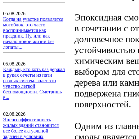
05.08.2026
Эпоксидная смо
Когда на участке появляется
мотоблок, это часто
в сочетании с о
воспринимается как
праздник. Ну, или как
долговечное по
начало новой жизни без
лопаты....
устойчивостью 
химическим веще
05.08.2026
выбором для ст
Каждый, кто хоть раз держал
в руках отчеты из пяти
дерева или камн
разных систем, знает это
чувство легкой
подвержена гни
беспомощности. Смотришь
в...
поверхностей.
02.08.2026
Энергоэффективность
Одним из главн
жилых зданий становится
все более актуальной
смолы является
задачей в условиях