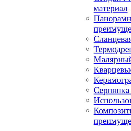
материал
Панорамно
преимуще
Сланцева
Термодрев
Малярный
Кварцевы
Керамогра
Серпянка 
Использов
Композитн
преимуще